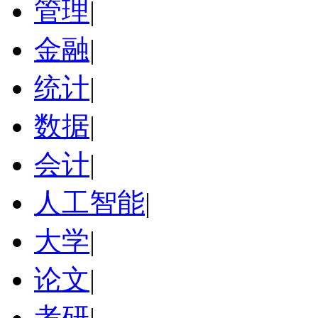
管理
|
金融
|
统计
|
数据
|
会计
|
人工智能
|
大学
|
论文
|
考研
|