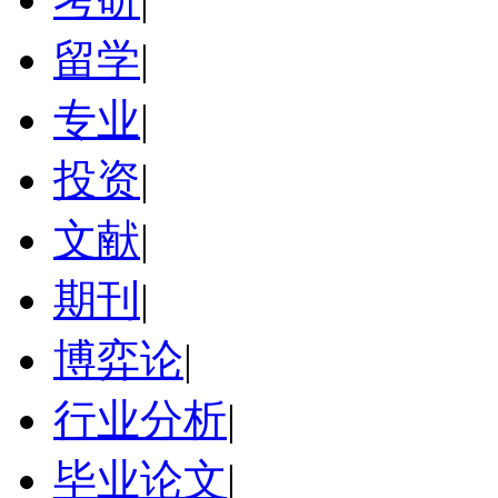
留学
|
专业
|
投资
|
文献
|
期刊
|
博弈论
|
行业分析
|
毕业论文
|