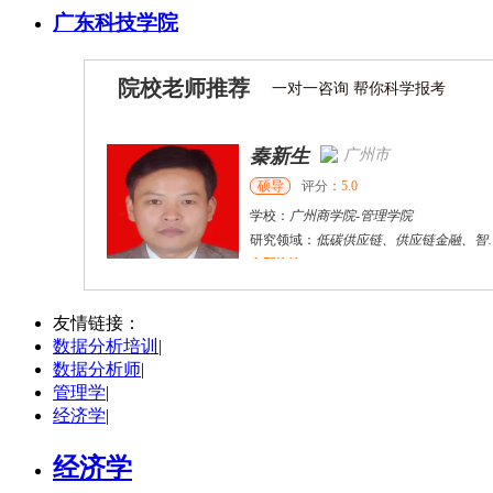
广东科技学院
院校老师推荐
一对一咨询 帮你科学报考
广州市
秦新生
硕导
评分：
5.0
学校：
广州商学院
-
管理学院
研究领域：
低碳供应链、供应链金融、智
立即咨询
林强
南开区
硕导
评分：
5.0
友情链接：
数据分析培训
|
学校：
天津大学
-
经济与管理学院
数据分析师
|
研究领域：
供应链管理、物流管理、能源供应链
管理学
|
立即咨询
经济学
|
秦新生
广州市
硕导
评分：
5.0
经济学
学校：
广州商学院
-
管理学院