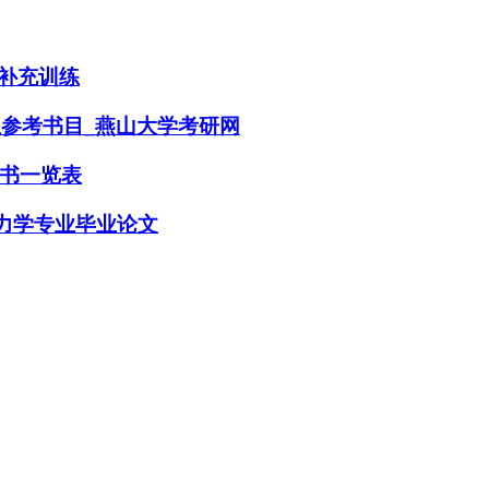
•补充训练
生参考书目_燕山大学考研网
书一览表
程力学专业毕业论文