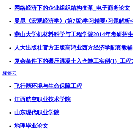
网络经济下的企业组织结构变革_电子商务论文
曼昆《宏观经济学》(第7版)学习精要•习题解析
燕山大学机材料科学与工程学院2014年考研招
人大出版社官方正版高鸿业西方经济学配套教辅
复杂条件下的碾压混凝土入仓施工实例(1)_工
标签云
飞行器环境与生命保障工程
江西航空职业技术学院
山东现代职业学院
地理毕业论文