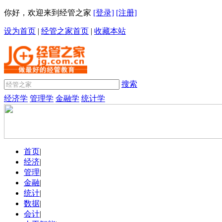
你好，欢迎来到经管之家
[登录]
[注册]
设为首页
|
经管之家首页
|
收藏本站
搜索
经济学
管理学
金融学
统计学
首页
|
经济
|
管理
|
金融
|
统计
|
数据
|
会计
|