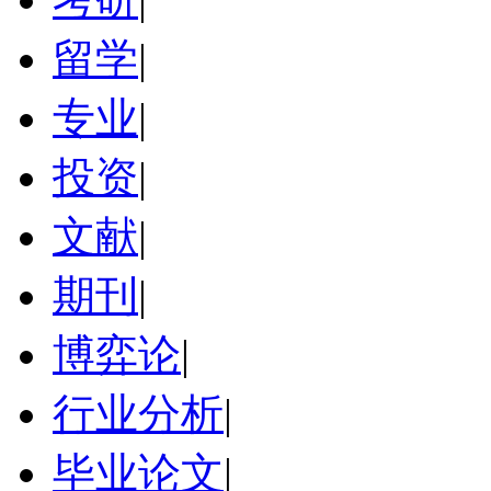
留学
|
专业
|
投资
|
文献
|
期刊
|
博弈论
|
行业分析
|
毕业论文
|