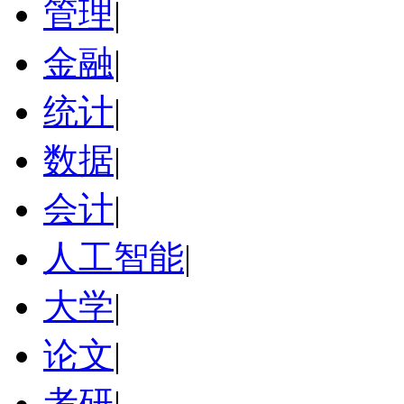
管理
|
金融
|
统计
|
数据
|
会计
|
人工智能
|
大学
|
论文
|
考研
|