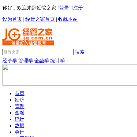
你好，欢迎来到经管之家
[登录]
[注册]
设为首页
|
经管之家首页
|
收藏本站
搜索
经济学
管理学
金融学
统计学
首页
|
经济
|
管理
|
金融
|
统计
|
数据
|
会计
|