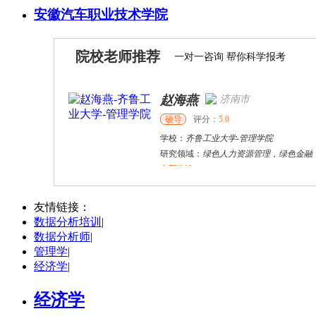
安徽汽车职业技术学院
院校老师推荐
一对一咨询 帮你科学报考
赵海燕
济南市
硕导
评分：
5.0
学校：
齐鲁工业大学
-
管理学院
研究领域：
绿色人力资源管理，绿色金融
立即咨询
杜**
黄浦区
其他
评分：
5.0
友情链接：
数据分析培训
|
学校：
上海交通大学
-
公共卫生学院
数据分析师
|
研究领域：
公共卫生
管理学
|
立即咨询
经济学
|
经济学