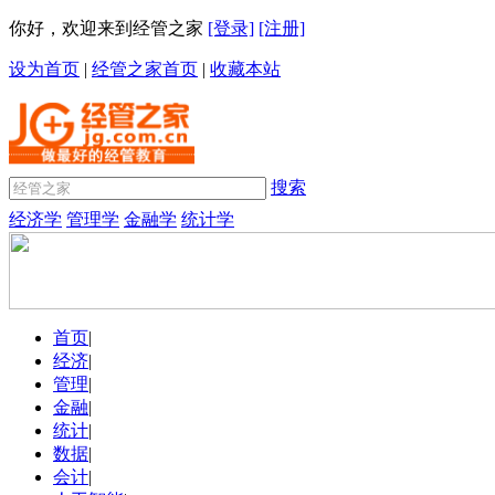
你好，欢迎来到经管之家
[登录]
[注册]
设为首页
|
经管之家首页
|
收藏本站
搜索
经济学
管理学
金融学
统计学
首页
|
经济
|
管理
|
金融
|
统计
|
数据
|
会计
|