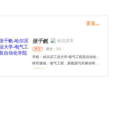
更多...
张千帆
哈尔滨市
博导
评分：
5.0
学校：
哈尔滨工业大学
-
电气工程及自动化学院
研究领域：
电气工程，新能源汽车驱动和充电
立即咨询
沈文宁
西安市
硕士
评分：
5.0
学校：
西安理工大学
-
材料学院
研究领域：
材料的腐蚀与防护，抗菌材料
立即咨询