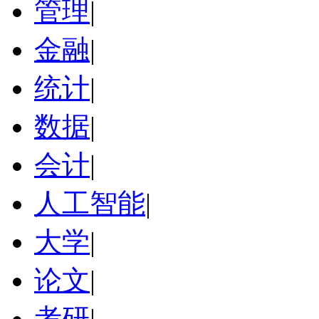
管理
|
金融
|
统计
|
数据
|
会计
|
人工智能
|
大学
|
论文
|
考研
|