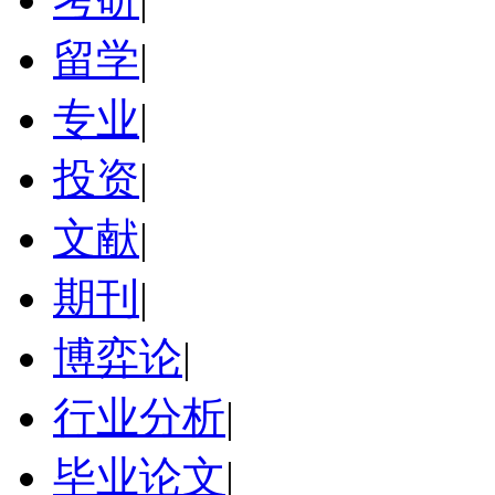
留学
|
专业
|
投资
|
文献
|
期刊
|
博弈论
|
行业分析
|
毕业论文
|