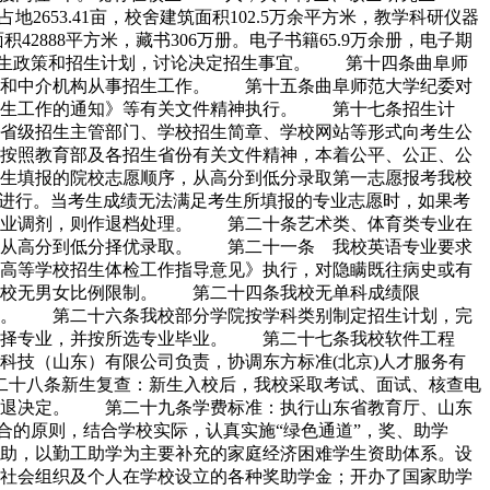
53.41亩，校舍建筑面积102.5万余平方米，教学科研仪器
积42888平方米，藏书306万册。电子书籍65.9万余册，电子期
招生政策和招生计划，讨论决定招生事宜。 第十四条曲阜师
人和中介机构从事招生工作。 第十五条曲阜师范大学纪委对
招生工作的通知》等有关文件精神执行。 第十七条招生计
省级招生主管部门、学校招生简章、学校网站等形式向考生公
按照教育部及各招生省份有关文件精神，本着公平、公正、公
生填报的院校志愿顺序，从高分到低分录取第一志愿报考我校
进行。当考生成绩无法满足考生所填报的专业志愿时，如果考
专业调剂，则作退档处理。 第二十条艺术类、体育类专业在
绩从高分到低分择优录取。 第二十一条 我校英语专业要求
高等学校招生体检工作指导意见》执行，对隐瞒既往病史或有
我校无男女比例限制。 第二十四条我校无单科成绩限
定。 第二十六条我校部分学院按学科类别制定招生计划，完
选择专业，并按所选专业毕业。 第二十七条我校软件工程
科技（山东）有限公司负责，协调东方标准(北京)人才服务有
二十八条新生复查：新生入校后，我校采取考试、面试、核查电
清退决定。 第二十九条学费标准：执行山东省教育厅、山东
合的原则，结合学校实际，认真实施“绿色通道”，奖、助学
助，以勤工助学为主要补充的家庭经济困难学生资助体系。设
社会组织及个人在学校设立的各种奖助学金；开办了国家助学