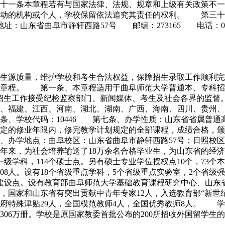
十一条本章程若有与国家法律、法规、规章和上级有关政策不
活动的机构或个人，学校保留依法追究其责任的权利。 第三
曲阜市静轩西路57号 邮编：273165 电话：0537-44586
生源质量，维护学校和考生合法权益，保障招生录取工作顺利完
本章程。 第一条、本章程适用于曲阜师范大学普通本、专科招
生工作接受纪检监察部门、新闻媒体、考生及社会各界的监督。
、福建、江西、河南、湖北、湖南、广西、海南、四川、贵州、
、学校代码：10446 第七条、办学性质：山东省省属普
的修业年限内，修完教学计划规定的全部课程，成绩合格，颁发
、办学地点：曲阜校区：山东省曲阜市静轩西路57号；日照校
57年来，为社会培养输送了18万余名合格毕业生，为山东省的
一级学科，114个硕士点。另有硕士专业学位授权点10个，73
学生108人。设有18个省级重点学科，5个省级重点实验室，2个
建设点。设有教育部曲阜师范大学基础教育课程研究中心、山东
73人，国家和山东省有突出贡献中青年专家12人，入选教育部“新
特殊津贴29人，全国模范教师4人，全国优秀教师8人。 学校占地
馆藏书306万册。学校是原国家教委首批公布的200所招收外国留