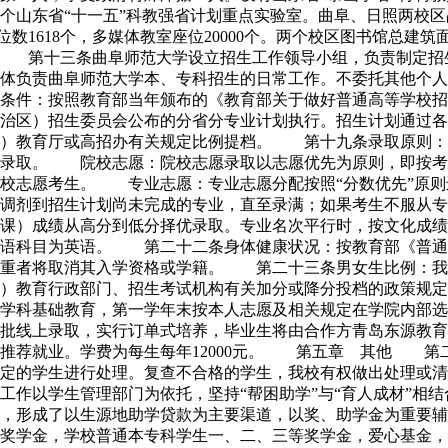
东省“十一五”科教强省计划重点实验室。曲阜、日照两校区占地26
位数1618个，多媒体教室座位20000个。两个校区图书馆总建筑面
机构 第十三条曲阜师范大学设立招生工作领导小组，负责制定
具体负责曲阜师范大学本、专科招生的日常工作。不委托其他个
件：按照教育部当年颁布的《教育部关于做好普通高等学校
治区）招生委员会公布的分省分专业计划执行。招生计划通过各
）教育厅或高招办有关规定比例提档。 第十九条录取原则：
优录取。 院校志愿：院校志愿录取以志愿优先为原则，即按考
校志愿考生。 专业志愿：专业志愿分配按照“分数优先”原则
分调剂到招生计划尚未完成的专业，直至录满；如果考生不服从
业课）成绩从高分到低分择优录取。专业名次平行时，按文化成
外语科目为英语。 第二十二条身体健康状况：按教育部《普通
严重者将取消其入学资格或学籍。 第二十三条男女生比例：
）教育行政部门、招生考试机构有关加分或降分投档的政策规
和学科基础教育，第一学年末按本人志愿及相关规定在学院内部
批线上录取，实行订单式培养，毕业生将由合作方青岛东源教育
推荐就业。学费为每生每年12000元。 第五章 其他 第
规定的学生进行处理。复查不合格的学生，我校有权做出处理或
以学生管理部门为依托，坚持“帮困助学”与“育人成材”相结
，形成了以生源地助学贷款为主要渠道，以奖、助学金为重要辅
奖学金，学校普通本专科学生一、二、三等奖学金，爱心基金，