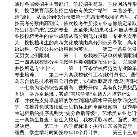
通过各省级招生主管部门、学校招生简章、学校网站等
则：按照教育部及各招生省份有关文件精神，本着公平
清”原则，从高分到低分录取第一志愿报考我校的考生。
按高考分数由高到低，依次按考生所报专业志愿确定录取
招生计划尚未完成的专业，直至录满;如果考生不服从
业按投档考生的专业成绩从高分到低分录取，专业名次平
为：按投档考生的高考文化成绩由高分到低分录取，高
语语种。学校公共外语科目为英语。 第二十条身体健
无男女比例限制。 第二十二条我校不设单科成绩限制
二十四条我校部分学院按学科类别制定招生计划，完成录
并按所选专业毕业。 第二十五条学校师范类专业除单独
专业培养。 第二十六条我校软件工程(软件外包)、通信
岛东合信息技术有限公司负责，协调软脑离岸(青岛)有
二十七条为培养综合素质高，视野开阔，具有良好思想品
开始，举办卓越班，实施“杏坛学堂”卓越人才培养计划，卓
课，并优先支持卓越班的学生到国内高水平高校学习交流
等，在推荐免试攻读硕士生指标上向卓越班倾斜，优秀
生进档后的排序规则为“先分数后等级”。艺术类专业七
三十条新生复查：新生入校后，我校采取考试、面试、核
退决定。 第三十一条学费标准：执行山东省教育厅、
宿费。学生学习时间按每年10个月计算。 第三十三条