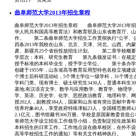
曲阜师范大学2013年招生章程
曲阜师范大学2013年招生章程 曲阜师范大学201
华人民共和国高等教育法》和教育部及山东省教育厅、
作。 第二条曲阜师范大学招生工作贯彻执行“公平、
四条2013年我校在山东、北京、天津、河北、山西、
肃、新疆共25个省份投放招生计划。 第二章学校概
学层次：本科、研究生教育 第九条颁发证书：在规定的
授予标准的本科毕业生，授予学士学位。 第十条办学
创建于1955年，山东省高等教育应用型特色名校立项建
个博士后科研流动站，5个博士学位一级学科，31个博士点
学科门类。现有博士、硕士研究生3430人，普通本科生3
基地;有汉语言文学、数学与应用数学、教育学、物理学
学、英语、历史学、化学、思想政治教育、地理科学、网
授202人，副教授384人，国家和山东省有突出贡献中
培养对象40人，享受政府特殊津贴23人，全国模范教师4人
2.1亿元，图书馆藏书306万册。学校是原国家教委首
阜师范大学设立招生工作领导小组，负责制定招生政策
本科招生的日常工作。工作地点设在曲阜校区，在外不
高等学校招生工作的通知》等有关文件精神执行。 第十