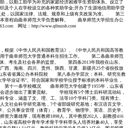
助，以勤工助学为补充的家庭经济困难学生资助体系。设立了
织及个人在学校设立的各种奖助学金;开办了生源地信用助学贷
之处，以国家法律、法规、规章和上级有关政策为准。 第三
条本章程由曲阜师范大学负责解释。 曲阜师范大学招生办公
 网址：http://www.qfnuzsb.com
，根据《中华人民共和国教育法》、《中华人民共和国高等教
适用于曲阜师范大学普通本科生招生工作。 第二条曲阜师范
体、考生及社会各界的监督。 第四条2013年我校在山东、
广西、海南、四川、贵州、陕西、甘肃、新疆共25个省份投放
山东省省属公办本科院校 第八条办学层次：本科、研究生教
学毕业证书”。符合国家和学校学位授予标准的本科毕业生，
 第十一条学校概况 曲阜师范大学创建于1955年，山东省
和社会进步做出了重要贡献。 学校现有5个博士后科研流动站，
个本科专业，涵盖了文、理、工、法等10个学科门类。现有博士、
级强化人文社会科学研究基地，7个省部级研究基地；有汉语言文学、
学、公共事业管理（体育）、教育学、物理学、英语、历史学、
量雄厚，现有教师1898人，其中教授202人，副教授416
人，山东省高校中青年学术骨干学科带头人培养对象40人，享受