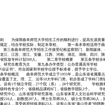
总则 为保障曲阜师范大学招生工作的顺利进行，提高生源质量
件规定，结合学校实际，制定本章程。 第一条本章程适用于
 第三条曲阜师范大学招生工作接受纪检监察部门、新闻媒体、
龙江、江苏、浙江、安徽、江西、河南、湖北、湖南、四川、陕
在山东省投放专科计划500人。 第二章学校概要 第五条学校
、研究生教育为主 第九条办学类型：公办普通高等学校 第
毕业证书”。符合国家和学校学位授予标准者，授予学士学位。
学校概况 曲阜师范大学成立于1955年，是山东省省属重点
专业覆盖了文、理、工、法等10大学科门类。初步形成了学科门
设有1个独立学院，27个院（系），28个研究所。 学校拥有
省级特色专业5个，省级精品课程8门，省级教学团队2个。 
研究中心、山东省儒学研究基地、山东省体育人文社会科学研究
216人，副教授287人。博士生导师28人、硕士生导师286
40人，享受政府特殊津贴23人。设有山东省“泰山学者”特聘教授岗