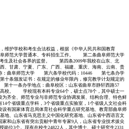
，维护学校和考生合法权益，根据《中华人民共和国教育
曲阜师范大学普通本、专科招生工作。 第二条曲阜师范大学
考生及社会各界的监督。 第四条2009年我校在山东、北
西、甘肃、宁夏、广东、广西、福建、重庆、海南、云南、贵
全称：曲阜师范大学 第六条学校代码：10446 第七条办学
十条颁发证书：在规定的修业年限内，修完教学计划规定的
 第十一条办学地点：曲阜校区：山东省曲阜市静轩西路57
高校。 学校现有本科专业64个，硕士点78个，其中硕士一
类较为齐全、师范专业与非师范专业协调发展、结构合理、特色鲜
14个省级重点学科，3个省级重点实验室，1个省级人文社会科
学校设有国家体育总局体育社会科学重点研究基地、教育部曲阜师
基地、山东省马克思主义中国化研究基地、山东省中西语言文
人，国家和山东省有突出贡献中青年专家9人，山东省专业技术拔尖
位3个。现有在校生24822人，其中博士、硕士研究生2331