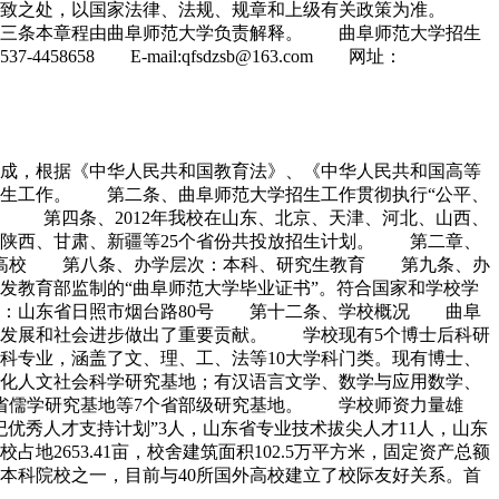
一致之处，以国家法律、法规、规章和上级有关政策为准。
十三条本章程由曲阜师范大学负责解释。 曲阜师范大学招生
58 E-mail:qfsdzsb@163.com 网址：
成，根据《中华人民共和国教育法》、《中华人民共和国高等
生工作。 第二条、曲阜师范大学招生工作贯彻执行“公平、
 第四条、2012年我校在山东、北京、天津、河北、山西、
陕西、甘肃、新疆等25个省份共投放招生计划。 第二章、
通高校 第八条、办学层次：本科、研究生教育 第九条、办
教育部监制的“曲阜师范大学毕业证书”。符合国家和学校学
区：山东省日照市烟台路80号 第十二条、学校概况 曲阜
经济发展和社会进步做出了重要贡献。 学校现有5个博士后科研
个本科专业，涵盖了文、理、工、法等10大学科门类。现有博士、
省级强化人文社会科学研究基地；有汉语言文学、数学与应用数学、
省儒学研究基地等7个省部级研究基地。 学校师资力量雄
世纪优秀人才支持计划”3人，山东省专业技术拔尖人才11人，山东
2653.41亩，校舍建筑面积102.5万平方米，固定资产总额
学生的本科院校之一，目前与40所国外高校建立了校际友好关系。首