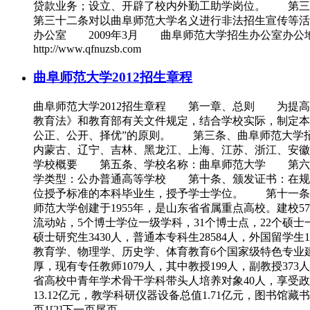
贷款业务；设立、开辟了校内外勤工助学岗位。 第三
第三十二条对以曲阜师范大学名义进行非法招生宣传等
办公室 2009年3月 曲阜师范大学招生办公室办公地址：山东省
http://www.qfnuzsb.com
曲阜师范大学2012招生章程
曲阜师范大学2012招生章程 第一章、总则 为提高
教育法》和教育部有关文件规定，结合学校实际，制定
公正、公开、择优”的原则。 第三条、曲阜师范大学招
内蒙古、辽宁、吉林、黑龙江、上海、江苏、浙江、安徽
学校概要 第五条、学校名称：曲阜师范大学 第六条
学类型：公办普通高等学校 第十条、颁发证书：在规定
位授予标准的本科毕业生，授予学士学位。 第十一条
师范大学创建于1955年，是山东省省属重点高校。建校
流动站，5个博士学位一级学科，31个博士点，22个硕士
硕士研究生3430人，普通本专科生28584人，外国留
教育学、物理学、历史学、体育教育6个国家级特色专业
厚，现有专任教师1079人，其中教授199人，副教授3
省高校中青年学术骨干学科带头人培养对象40人，享受政府
13.12亿元，教学科研仪器设备总值1.71亿元，图书
页1[2]下一页尾页