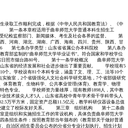
招生录取工作顺利完成，根据《中华人民共和国教育法》、《中
。 第一条本章程适用于曲阜师范大学普通本科生招生工
接受纪检监察部门、新闻媒体、考生及社会各界的监督。 第
江西、河南、湖北、湖南、广西、海南、四川、贵州、陕西、甘
46 第七条办学类型：山东省省属公办本科院校 第八条办
育部监制的“曲阜师范大学毕业证书”。符合国家和学校学位
东省日照市烟台路80号。 第十一条学校概况 曲阜师范大学
，为山东省的经济发展和社会进步做出了重要贡献。 学校现有5
10个。学校设有81个本科专业，涵盖了文、理、工、法等10个
级重点实验室，2个省级强化人文社会科学研究基地，7个省部级研究
、体育教育、生物科学、公共事业管理(体育)、教育学、物理
特色专业。 学校师资力量雄厚，现有教师1898人，其中教
省专业技术拔尖人才5人，山东省高校中青年学术骨干学科带头人
2.5万平方米，固定资产总额11.5亿元，教学科研仪器设备总值
国外高校建立了校际友好关系。 第三章 组织机构 第十二条曲
室是组织和实施招生工作的常设机构，具体负责曲阜师范大学
四条招生条件：按照教育部当年颁布的《教育部关于做好普通
、自治区)招生委员会公布的分省分专业计划执行。招生计划