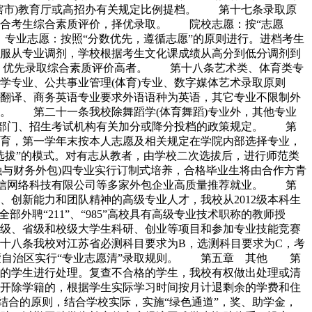
辖市)教育厅或高招办有关规定比例提档。 第十七条录取原
结合考生综合素质评价，择优录取。 院校志愿：按“志愿
专业志愿：按照“分数优先，遵循志愿”的原则进行。进档考生
服从专业调剂，学校根据考生文化课成绩从高分到低分调剂到
价，优先录取综合素质评价高者。 第十八条艺术类、体育类专
专业、公共事业管理(体育)专业、数字媒体艺术录取原则
翻译、商务英语专业要求外语语种为英语，其它专业不限制外
。 第二十一条我校除舞蹈学(体育舞蹈)专业外，其他专业
政部门、招生考试机构有关加分或降分投档的政策规定。 第
育，第一学年末按本人志愿及相关规定在学院内部选择专业，
拔”的模式。对有志从教者，由学校二次选拔后，进行师范类
金融与财务外包)四专业实行订制式培养，合格毕业生将由合作方青
海信网络科技有限公司等多家外包企业高质量推荐就业。 第
创新能力和团队精神的高级专业人才，我校从2012级本科生
聘“211”、“985”高校具有高级专业技术职称的教师授
级、省级和校级大学生科研、创业等项目和参加专业技能竞赛
十八条我校对江苏省必测科目要求为B，选测科目要求为C，考
蒙自治区实行“专业志愿清”录取规则。 第五章 其他 第
的学生进行处理。复查不合格的学生，我校有权做出处理或清
开除学籍的，根据学生实际学习时间按月计退剩余的学费和住
结合的原则，结合学校实际，实施“绿色通道”，奖、助学金，