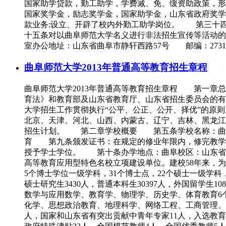
国家助学贷款，勤工助学，学费减、免、缓资助政策，形
国家奖学金，励志奖学金，国家助学金，山东省政府奖学
款业务;设立、开辟了校内外勤工助学岗位。 第三十
十五条对以曲阜师范大学名义进行非法招生宣传等活动
室办公地址：山东省曲阜市静轩西路57号 邮编：273165 电话：0537-
曲阜师范大学2013年普通高等教育招生章程
曲阜师范大学2013年普通高等教育招生章程 第一章
育法》和教育部及山东省教育厅、山东省招生委员会的
大学招生工作贯彻执行“公平、公正、公开、择优”的原
北京、天津、河北、山西、内蒙古、辽宁、吉林、黑龙江
招生计划。 第二章学校概要 第五条学校名称：曲阜
育 第九条颁发证书：在规定的修业年限内，修完教学计
授予学士学位。 第十条办学地点：曲阜校区：山东省曲
高等教育应用型特色名校立项建设单位。建校58年来，
5个博士学位一级学科，31个博士点，22个硕士一级学科
硕士研究生3430人，普通本科生30397人，外国留学
数学与应用数学、教育学、物理学、历史学、体育教育6
化学、思想政治教育、地理科学、网络工程、工商管理、统
人，国家和山东省有突出贡献中青年专家11人，入选教育