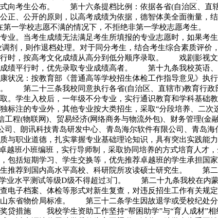
形式向考生公布。 第十六条提档比例：依据各省(自治区、直
、公正、公开的原则，以高考成绩为依据，德智体美全面衡量，
在第一学校志愿不满的情况下，不拒绝非第一学校志愿考生。 
专业。当考生成绩无法满足考生所填报的专业志愿时，如果考生
专业调剂，则作退档处理。对于同分考生，结合考生综合素质评
行时，按高考文化成绩从高分到低分顺序录取。 戏剧影视文学
考成绩平行时，优先录取专业成绩高者。 第十九条我校英语、
康状况：按教育部《普通高等学校招生体检工作指导意见》执行
。 第二十三条我校同意执行各省(自治区、直辖市)教育行
取。学生入校后，一年级不分专业，实行通识教育和学科基础教
标注的专业外，其他专业按大类招生，采取“分段培养、二次选
工程(物联网)、贸易经济(网络商务与物流外包)、财务管理(
限公司、朗讯科技青岛研发中心、青岛海尔软件有限公司、青岛
质与职业道德，扎实掌握专业基础理论知识，具有突出实践能力、
越班小班编班，实行导师制，采取协同培养的方式培育人才，全部外
，包括短期学习、学生交换等，优先推荐卓越班的学生承担国家
学生推荐到国内高水平高校、科研院所攻读硕士研究生。 第二
门学业水平测试等级D级不得超过3门。 第二十九条我校在内
查电子档案、体检等形式对新生复查，对违反招生工作有关规定
山东省物价局标准。 第三十二条学生因故退学或受校纪处分
奖贷措施 我校学生资助工作坚持“帮困助学”与“育人成材”相