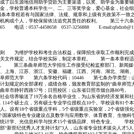
成了以生源地信用助学贷款为主要渠道，以奖、助学金为重要辅
金，学校普通本科学生一、二、三等奖学金，爱心基金，社会组
四条本章程若有与国家法律、法规、规章和上级有关政策不一致
的机构或个人，学校保留依法追究其责任的权利。 第三十六
4458658 0537-3256888 E-mail:qfsdzsb@163.com
总则 为维护学校和考生合法权益，保障招生录取工作顺利完成
有关文件规定，结合学校实际，制定本章程。 第一条本章程
则。 第三条曲阜师范大学招生工作接受纪检监察部门、新闻媒
、上海、江苏、浙江、安徽、福建、江西、河南、湖北、湖南、
师范大学 第六条学校代码：10446 第七条办学类型：
划规定的全部课程，成绩合格，颁发教育部监制的“曲阜师范大
阜市静轩西路57号；日照校区：山东省日照市烟台路80号。
为社会培养输送了19万余名合格毕业生，为山东省的经济发展
，114个硕士点，另有硕士专业学位授权点10个。学校设有81
生108人。设有18个省级重点学科，5个省级重点实验室，2个省
个国家级特色专业建设点及数学与应用数学、体育教育、生物科
计学、光信息科学与技术15个省级品牌、特色专业。 学校师资力
部“新世纪优秀人才支持计划”3人，山东省专业技术拔尖人才5