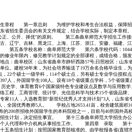
3年招生章程 第一章总则 为维护学校和考生合法权益，保障
山东省招生委员会的有关文件规定，结合学校实际，制定本章程
公正、公开、择优”的原则。 第三条曲阜师范大学招生工作
内蒙古、辽宁、吉林、黑龙江、上海、江苏、浙江、安徽、福建、
要 第五条学校名称：曲阜师范大学 第六条学校代码：104
修业年限内，修完教学计划规定的全部课程，成绩合格，颁发教
地点：曲阜校区：山东省曲阜市静轩西路57号;日照校区：山
设单位。建校58年来，为社会培养输送了19万余名合格毕业生
，22个硕士一级学科，114个硕士点，另有硕士专业学位授权点
0397人，外国留学生108人。设有18个省级重点学科，5个省
、历史学、体育教育6个国家级特色专业建设点及数学与应用数学
络工程、工商管理、统计学、光信息科学与技术15个省级品牌、
青年专家11人，入选教育部“新世纪优秀人才支持计划”3人，山东
，全国优秀教师5人。 学校占地2653.41亩，校舍建筑面积10
批公布的200所招收外国留学生的本科院校之一，目前与40所
和招生计划，决定招生事宜。 第十三条曲阜师范大学招生办公
设个人代理和中介机构从事招生工作。 第四章 录取 第十
五条招生计划：按照国家教育部核准的、由学校报各省(直辖市