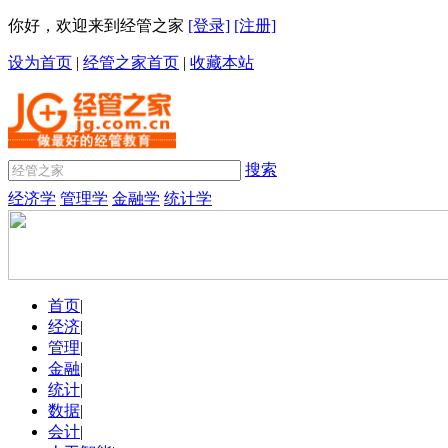
你好，欢迎来到经管之家
[登录]
[注册]
设为首页
|
经管之家首页
|
收藏本站
搜索
经济学
管理学
金融学
统计学
首页
|
经济
|
管理
|
金融
|
统计
|
数据
|
会计
|