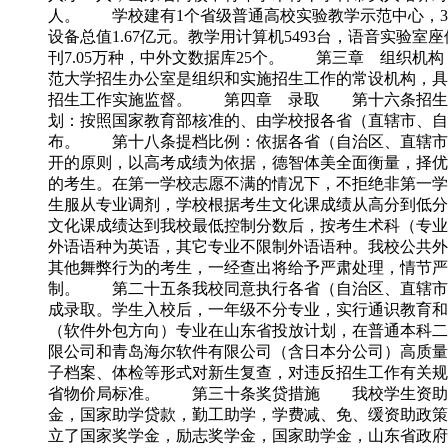
人。 学校建有1个省级普通高校实验教学示范中心，3个山
设备总值1.67亿元。教学用计算机5493台，语音实验室座
刊7.05万种，中外文数据库25个。 第三章 组织
范大学招生办公室是组织和实施招生工作的常设机构，
招生工作实施监督。 第四章 录取 第十六条招生条
划：按照国家教育部核准的、由学校报各省（直辖市、自
布。 第十八条提档比例：依据各省（自治区、直辖市
开的原则，以高考成绩为依据，德智体美全面衡量，择
的考生。在第一学校志愿不满的情况下，不拒绝非第一学
生服从专业调剂，学校根据考生文化课成绩从高分到低
文化课成绩达到我校最低控制分数后，按考生术科（专
外语语种为英语，其它专业不限制外语语种。我校公共
其他舞弊行为的考生，一经查出将给予严肃处理，情节
制。 第二十五条我校同意执行各省（自治区、直辖市
成录取。学生入校后，一年级不分专业，实行通识教育
（软件外包方向）专业在山东省投放计划，在普通本科二
限公司和青岛海尔软件有限公司（含日本分公司）高质量
子档案、体检等形式对新生复查，对违反招生工作有关
省物价局标准。 第三十条奖贷措施 我校学生资助工作
金，国家助学贷款，勤工助学，学费减、免、缓资助政策
立了国家奖学金，励志奖学金，国家助学金，山东省政府