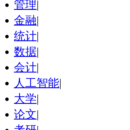
管理
|
金融
|
统计
|
数据
|
会计
|
人工智能
|
大学
|
论文
|
考研
|