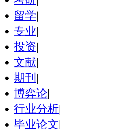
留学
|
专业
|
投资
|
文献
|
期刊
|
博弈论
|
行业分析
|
毕业论文
|