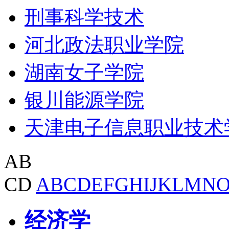
刑事科学技术
河北政法职业学院
湖南女子学院
银川能源学院
天津电子信息职业技术
AB
CD
A
B
C
D
E
F
G
H
I
J
K
L
M
N
经济学