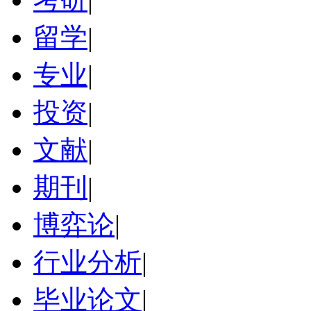
留学
|
专业
|
投资
|
文献
|
期刊
|
博弈论
|
行业分析
|
毕业论文
|