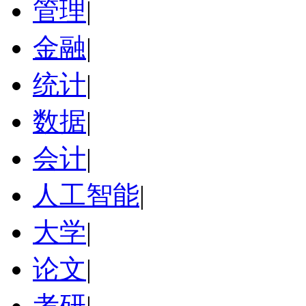
管理
|
金融
|
统计
|
数据
|
会计
|
人工智能
|
大学
|
论文
|
考研
|