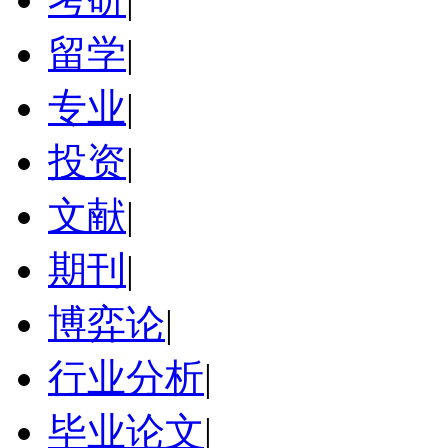
留学
|
专业
|
投资
|
文献
|
期刊
|
博弈论
|
行业分析
|
毕业论文
|