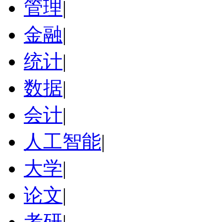
管理
|
金融
|
统计
|
数据
|
会计
|
人工智能
|
大学
|
论文
|
考研
|