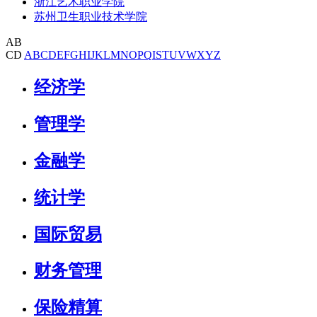
浙江艺术职业学院
苏州卫生职业技术学院
AB
CD
A
B
C
D
E
F
G
H
I
J
K
L
M
N
O
P
Q
I
S
T
U
V
W
X
Y
Z
经济学
管理学
金融学
统计学
国际贸易
财务管理
保险精算