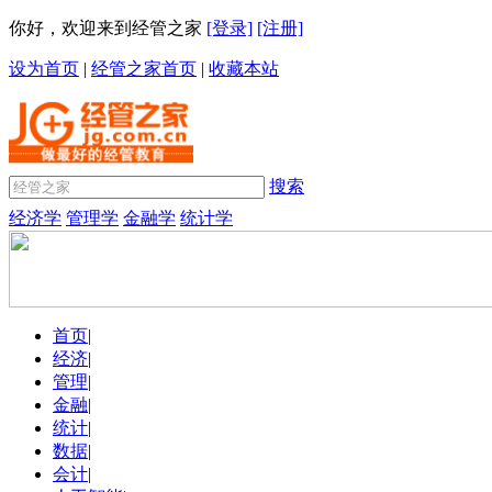
你好，欢迎来到经管之家
[登录]
[注册]
设为首页
|
经管之家首页
|
收藏本站
搜索
经济学
管理学
金融学
统计学
首页
|
经济
|
管理
|
金融
|
统计
|
数据
|
会计
|