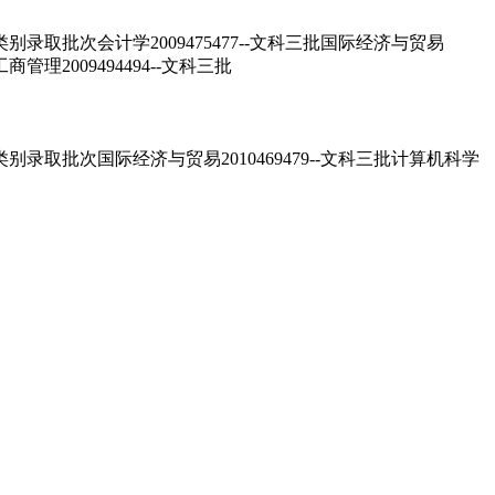
取批次会计学2009475477--文科三批国际经济与贸易
工商管理2009494494--文科三批
取批次国际经济与贸易2010469479--文科三批计算机科学