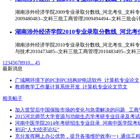
湖南涉外经济学院2009专业录取分数线_河北考生_文科专
2009480483--文科三批工商管理2009494494--文科三批会
湖南涉外经济学院2010专业录取分数线_河北考
湖南涉外经济学院2010专业录取分数线_河北考生_文科专
与技术2010473485--文科三批工商管理2010483495--文科
1
2
3
4
5
6
7
8
9
10
... 45
最新消息
广域网环境下的PC到PC结构IP电话软件_计算机专业论文
教师教学工作量计算系统开发_计算机专业论文范文
相关帖子
加入世贸后中国保险市场的变化与急需解决的问题 _工商
2015河北师范大学资源与功能生态学考研专业目录及考
河南中医学院2014年考研招生专业目录_河南中医学院考
初识“人大经济论坛”
充分发挥网上办公优势，提升各项维护效率(一)_通信工