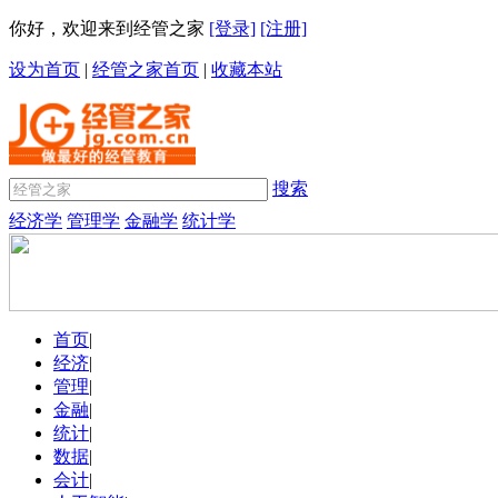
你好，欢迎来到经管之家
[登录]
[注册]
设为首页
|
经管之家首页
|
收藏本站
搜索
经济学
管理学
金融学
统计学
首页
|
经济
|
管理
|
金融
|
统计
|
数据
|
会计
|