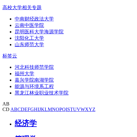
高校大学相关专题
中南财经政法大学
云南中医学院
昆明医科大学海源学院
沈阳化工大学
山东师范大学
标签云
河北科技师范学院
福州大学
嘉兴学院南湖学院
能源与环境系工程
黑龙江林业职业技术学院
AB
CD
A
B
C
D
E
F
G
H
I
J
K
L
M
N
O
P
Q
I
S
T
U
V
W
X
Y
Z
经济学