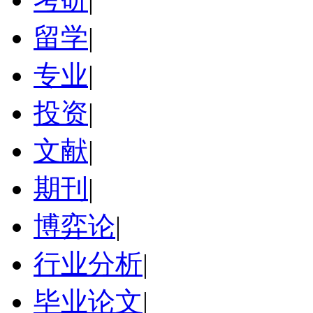
留学
|
专业
|
投资
|
文献
|
期刊
|
博弈论
|
行业分析
|
毕业论文
|