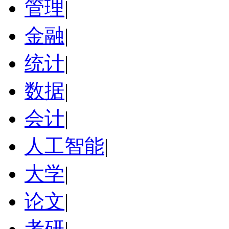
管理
|
金融
|
统计
|
数据
|
会计
|
人工智能
|
大学
|
论文
|
考研
|