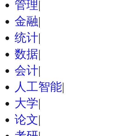
管理
|
金融
|
统计
|
数据
|
会计
|
人工智能
|
大学
|
论文
|
考研
|