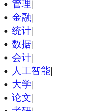
管理
|
金融
|
统计
|
数据
|
会计
|
人工智能
|
大学
|
论文
|
考研
|