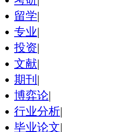
留学
|
专业
|
投资
|
文献
|
期刊
|
博弈论
|
行业分析
|
毕业论文
|