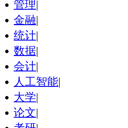
管理
|
金融
|
统计
|
数据
|
会计
|
人工智能
|
大学
|
论文
|
考研
|