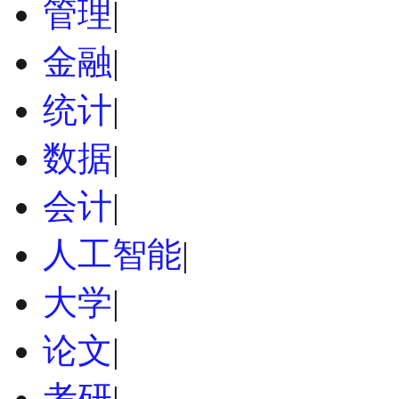
管理
|
金融
|
统计
|
数据
|
会计
|
人工智能
|
大学
|
论文
|
考研
|