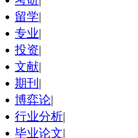
留学
|
专业
|
投资
|
文献
|
期刊
|
博弈论
|
行业分析
|
毕业论文
|