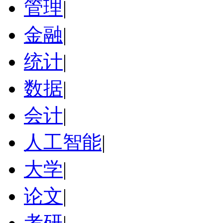
管理
|
金融
|
统计
|
数据
|
会计
|
人工智能
|
大学
|
论文
|
考研
|