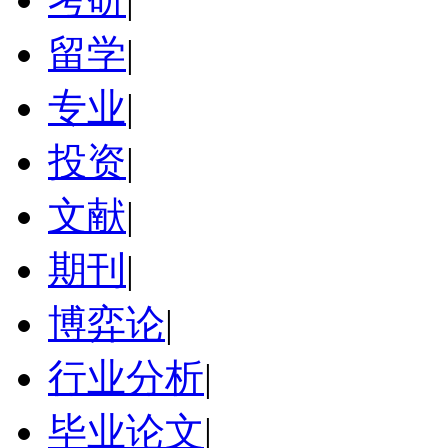
留学
|
专业
|
投资
|
文献
|
期刊
|
博弈论
|
行业分析
|
毕业论文
|