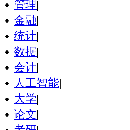
管理
|
金融
|
统计
|
数据
|
会计
|
人工智能
|
大学
|
论文
|
考研
|