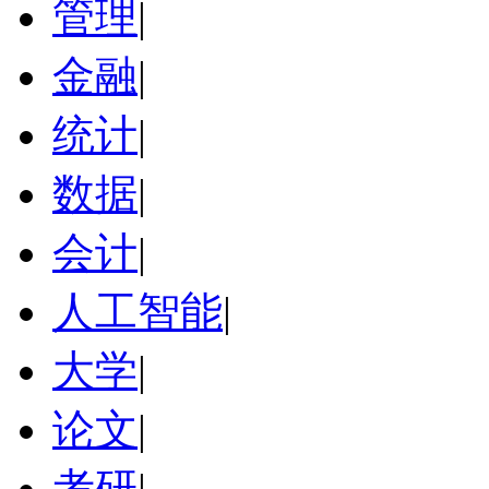
管理
|
金融
|
统计
|
数据
|
会计
|
人工智能
|
大学
|
论文
|
考研
|