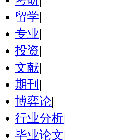
留学
|
专业
|
投资
|
文献
|
期刊
|
博弈论
|
行业分析
|
毕业论文
|