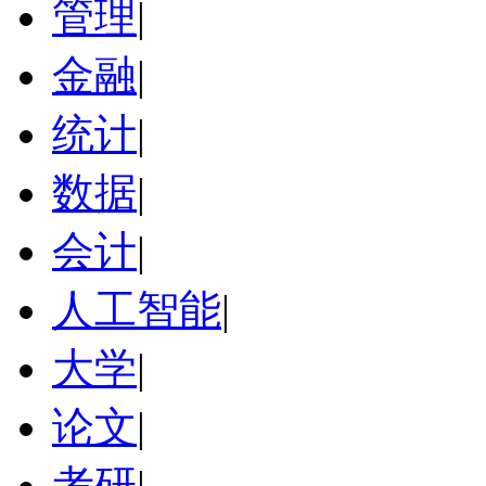
管理
|
金融
|
统计
|
数据
|
会计
|
人工智能
|
大学
|
论文
|
考研
|