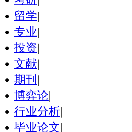
留学
|
专业
|
投资
|
文献
|
期刊
|
博弈论
|
行业分析
|
毕业论文
|