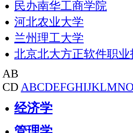
民办南华工商学院
河北农业大学
兰州理工大学
北京北大方正软件职业
AB
CD
A
B
C
D
E
F
G
H
I
J
K
L
M
N
经济学
管理学