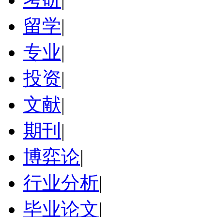
留学
|
专业
|
投资
|
文献
|
期刊
|
博弈论
|
行业分析
|
毕业论文
|