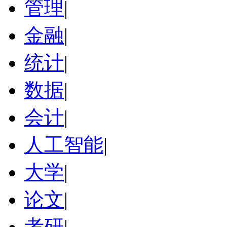
管理
|
金融
|
统计
|
数据
|
会计
|
人工智能
|
大学
|
论文
|
考研
|