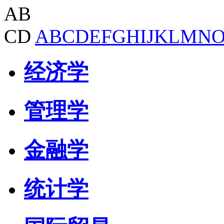
AB
CD
A
B
C
D
E
F
G
H
I
J
K
L
M
N
经济学
管理学
金融学
统计学