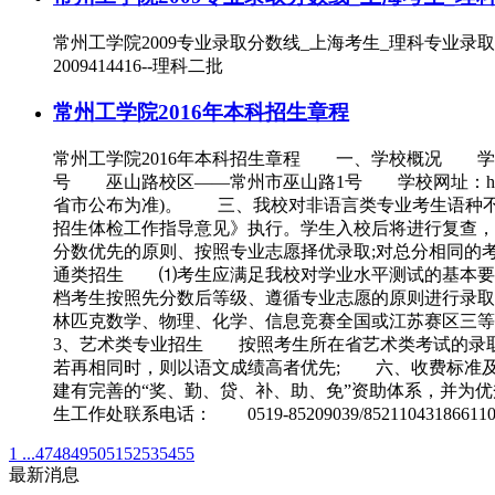
常州工学院2009专业录取分数线_上海考生_理科专业录取
2009414416--理科二批
常州工学院2016年本科招生章程
常州工学院2016年本科招生章程 一、学校概况 学
号 巫山路校区——常州市巫山路1号 学校网址：http:/
省市公布为准)。 三、我校对非语言类专业考生语种
招生体检工作指导意见》执行。学生入校后将进行复查
分数优先的原则、按照专业志愿择优录取;对总分相同的
通类招生 ⑴考生应满足我校对学业水平测试的基本要求，
档考生按照先分数后等级、遵循专业志愿的原则进行录取
林匹克数学、物理、化学、信息竞赛全国或江苏赛区三
3、艺术类专业招生 按照考生所在省艺术类考试的录取
若再相同时，则以语文成绩高者优先; 六、收费标准及
建有完善的“奖、勤、贷、补、助、免”资助体系，并为
生工作处联系电话： 0519-85209039/8521104318661
1 ...
47
48
49
50
51
52
53
54
55
最新消息