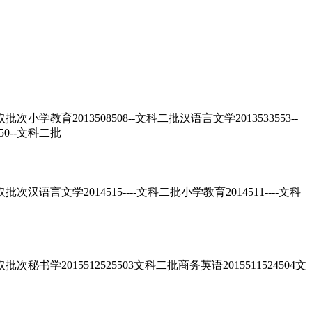
2013508508--文科二批汉语言文学2013533553--
50--文科二批
学2014515----文科二批小学教育2014511----文科
015512525503文科二批商务英语2015511524504文