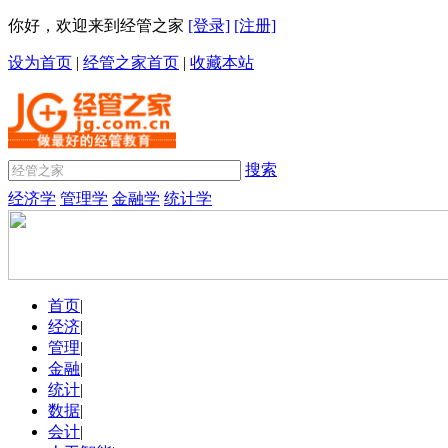
你好，欢迎来到经管之家
[登录]
[注册]
设为首页
|
经管之家首页
|
收藏本站
搜索
经济学
管理学
金融学
统计学
首页
|
经济
|
管理
|
金融
|
统计
|
数据
|
会计
|