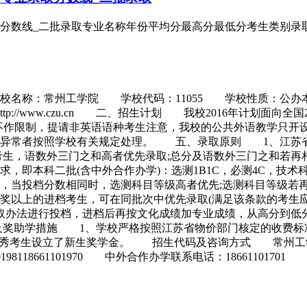
分数线_二批录取专业名称年份平均分最高分最低分考生类别录取批次
校名称：常州工学院 学校代码：11055 学校性质：公办
/www.czu.cn 二、招生计划 我校2016年计划面向全国
不作限制，提请非英语语种考生注意，我校的公共外语教学只开
，异常者按照学校有关规定处理。 五、录取原则 1、江苏
考生，语数外三门之和高者优先录取;总分及语数外三门之和若
即本科二批(含中外合作办学)：选测1B1C，必测4C，技术
，当投档分数相同时，选测科目等级高者优先;选测科目等级若
等奖以上的进档考生，可在同批次中优先录取(满足该条款的考
办法进行投档，进档后再按文化成绩加专业成绩，从高分到低分
奖助学措施 1、学校严格按照江苏省物价部门核定的收费标准收
优秀考生设立了新生奖学金。 招生代码及咨询方式 常州工学
10198118661101970 中外合作办学联系电话：18661101701