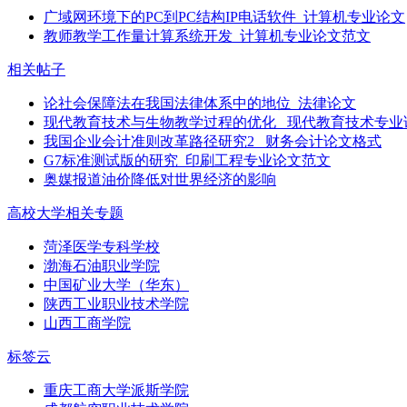
广域网环境下的PC到PC结构IP电话软件_计算机专业论文
教师教学工作量计算系统开发_计算机专业论文范文
相关帖子
论社会保障法在我国法律体系中的地位_法律论文
现代教育技术与生物教学过程的优化 _现代教育技术专业
我国企业会计准则改革路径研究2 _财务会计论文格式
G7标准测试版的研究_印刷工程专业论文范文
奥媒报道油价降低对世界经济的影响
高校大学相关专题
菏泽医学专科学校
渤海石油职业学院
中国矿业大学（华东）
陕西工业职业技术学院
山西工商学院
标签云
重庆工商大学派斯学院