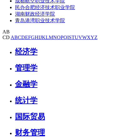
成都航空职业技术学院
民办合肥经济技术职业学院
湖南财政经济学院
青岛港湾职业技术学院
AB
CD
A
B
C
D
E
F
G
H
I
J
K
L
M
N
O
P
Q
I
S
T
U
V
W
X
Y
Z
经济学
管理学
金融学
统计学
国际贸易
财务管理