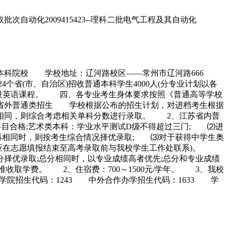
自动化2009415423--理科二批电气工程及其自动化
本科院校 学校地址：辽河路校区——常州市辽河路666
24个省(市、自治区)招收普通本科学生4000人(分专业计划以各
设英语课程。 四、各专业考生身体要求按照《普通高等学校
省外普通类招生 学校根据公布的招生计划，对进档考生根据
再相同，则综合考虑相关单科分数进行录取。 2、江苏省内普
科目合格;艺术类本科：学业水平测试D级不得超过三门; ⑵进
再相同时，则按考生综合情况择优录取; ⑶对于获得中学生奥
生应在志愿填报结束至高考录取前与我校学生工作处联系)。
择优录取;总分相同时，以专业成绩高者优先;总分和专业成绩
取学费。 2、住宿费：700～1500元/学年。 3、我校
院招生代码：1243 中外合作办学招生代码：1633 学