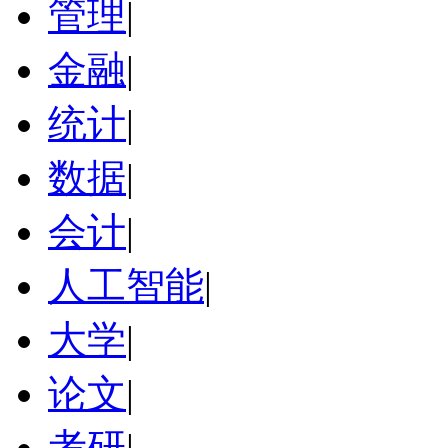
管理
|
金融
|
统计
|
数据
|
会计
|
人工智能
|
大学
|
论文
|
考研
|