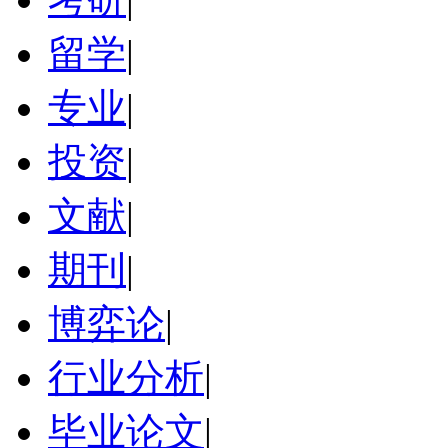
留学
|
专业
|
投资
|
文献
|
期刊
|
博弈论
|
行业分析
|
毕业论文
|