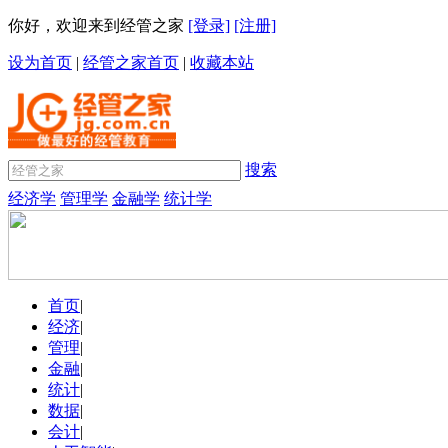
你好，欢迎来到经管之家
[登录]
[注册]
设为首页
|
经管之家首页
|
收藏本站
搜索
经济学
管理学
金融学
统计学
首页
|
经济
|
管理
|
金融
|
统计
|
数据
|
会计
|