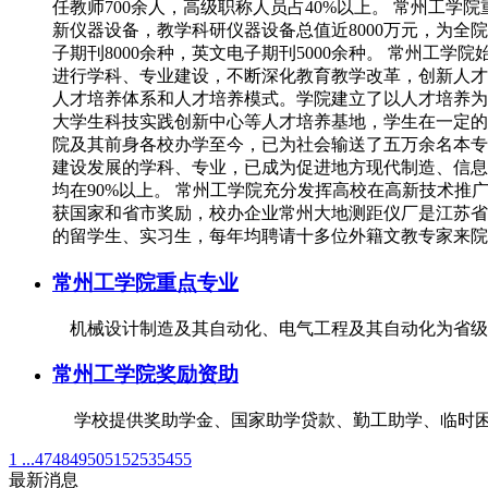
任教师700余人，高级职称人员占40%以上。 常州工
新仪器设备，教学科研仪器设备总值近8000万元，为全
子期刊8000余种，英文电子期刊5000余种。 常州
进行学科、专业建设，不断深化教育教学改革，创新人才
人才培养体系和人才培养模式。学院建立了以人才培养为
大学生科技实践创新中心等人才培养基地，学生在一定的
院及其前身各校办学至今，已为社会输送了五万余名本专
建设发展的学科、专业，已成为促进地方现代制造、信息
均在90%以上。 常州工学院充分发挥高校在高新技术
获国家和省市奖励，校办企业常州大地测距仪厂是江苏省
的留学生、实习生，每年均聘请十多位外籍文教专家来
常州工学院重点专业
机械设计制造及其自动化、电气工程及其自动化为省级
常州工学院奖励资助
学校提供奖助学金、国家助学贷款、勤工助学、临时
1 ...
47
48
49
50
51
52
53
54
55
最新消息