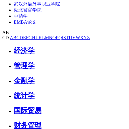
武汉外语外事职业学院
湖北警官学院
中药学
EMBA论文
AB
CD
A
B
C
D
E
F
G
H
I
J
K
L
M
N
O
P
Q
I
S
T
U
V
W
X
Y
Z
经济学
管理学
金融学
统计学
国际贸易
财务管理