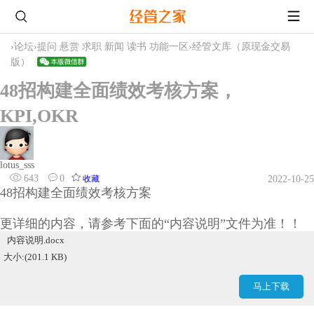
›
论坛
›
提问 悬赏 求职 新闻 读书 功能一区
›
经管文库（原现金交易
版）
48招构建全面绩效考核方案，
KPI,OKR
lotus_sss
643
0
收藏
2022-10-25
48招构建全面绩效考核方案
更详细的内容，请参考下面的“内容说明”文件为准！！
内容说明.docx
大小:(201.1 KB)
马上下载