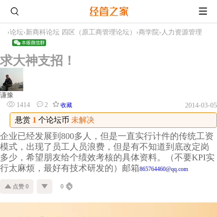
›
论坛
›
新商科论坛 四区（原工商管理论坛）
›
商学院
›
人力资源管理
求大神支招！
谦豫
1414
2
收藏
2014-03-05
悬赏
1
个论坛币
未解决
企业已经发展到800多人，但是一直实行计件的传统工资
模式，出现了员工人员浪费，但是有不知道到底改定岗
多少，希望朋友给个绩效考核的具体资料。（不要KPI实
行太麻烦，最好有技术研发的）邮箱
865764460@qq.com
点赞 0
0