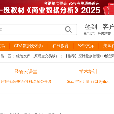
签到
客
推广加币
升级SVIP
交易
CDA数据分析师
在线教育
经管文库
美国
功能一区
经管文库（原现金交易版）
【推荐】应计盈余管理DD模型和McNic
经管云课堂
学术培训
›
›
经管/金融/财会/社科/名师公开课
Stata 空间计量 SSCI Python