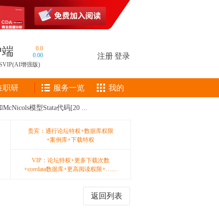
户端
0.0
0.00
注册
|
登录
SVIP(AI增强版)
在职研
服务一览
我的
ols模型Stata代码[20 ...
贵宾：通行论坛特权+数据库权限
+案例库+下载特权
VIP：论坛特权+更多下载次数
+ccerdata数据库+更高阅读权限+……
返回列表