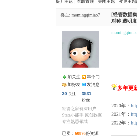
提升主题
|
本版置顶
|
关闭主题
|
变更主题
[经管数据集
楼主:
momingqimiao7
管
对称 透明度
momingqimia
加关注
串个门
之
加好友
发消息
多年更
30
3531
关注
粉丝
2020年：
htt
经管之家资深用户
2021年：
htt
Stata小能手 原创数据
专注熟悉领域
2022年：
htt
已卖：
60876
份资源