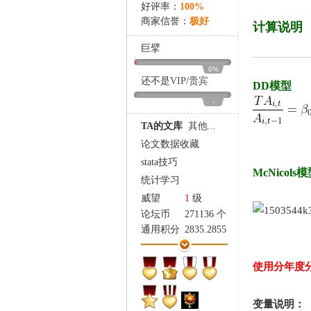
家
好评率：
100%
商家信誉：
极好
计算说明
巨擘
0%
还不是
VIP
/
贵宾
DD模型
-
TA的文库
其他...
论文数据收藏
stata技巧
McNicols
统计学习
威望
1
级
论坛币
271136 个
通用积分
2835.2855
学术水平
3642 点
热心指数
3547 点
使用分年度分
信用等级
3377 点
经验
485536 点
变量说明：
帖子
19333