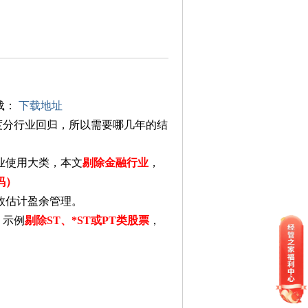
下载：
下载地址
年度分行业回归，所以需要哪几年的结
业使用大类，本文
剔除金融行业
，
码）
效估计盈余管理。
，示例
剔除ST、*ST或PT类股票
，