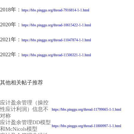
2018年：
https://bbs.pinggu.org/thread-7916814-1-1.html
2020年：
https://bbs.pinggu.org/thread-10615422-1-1.html
2021年：
https://bbs.pinggu.org/thread-11047874-1-1.html
2022年：
https://bbs.pinggu.org/thread-11506321-1-1.html
其他相关帖子推荐
应计盈余管理（操控
性应计利润）信息不
https://bbs.pinggu.org/thread-11799665-1-1.html
对称
应计盈余管理DD模型
https://bbs.pinggu.org/thread-11800997-1-1.html
和McNicols模型