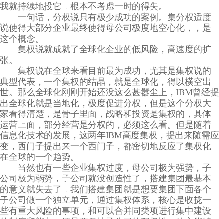
我就持续地投它，根本不考虑一时的得失。
一句话，分权说只有极少成功的案例。集分权适度
说使得大部分企业最终使得母公司极度地空心化，，是
这个概念。
集权说就成就了全球化企业的低风险，高速度的扩
张。
集权说在全球来看目前最为成功，尤其是集权说的
典型代表，一个集权的结晶，就是全球化，得以横空出
世。那么全球化刚刚开始还没这么甚嚣尘上，IBM曾经提
出全球化就是当地化，极度促进分权，但是这个分权大
家看得清楚，是骨子里面，战略和投资是集权的，具体
运营上面，部分经营是分权的，必须这么看。但是随着
信息化技术的发展，这两年IBM高度集权，提出来随需应
变，西门子提出来一个西门子，都密切地反应了集权化
在全球的一个趋势。
当然也有一些企业集权过度，母公司极为强势，子
公司极为弱势，子公司就没创造性了，搭建集团最基本
的意义就失去了，我们搭建集团就是想要集团下面各个
子公司做一个独立单元，通过集权体系，核心是收拢一
些有重大风险的事项，和可以合并同类项进行集中建设