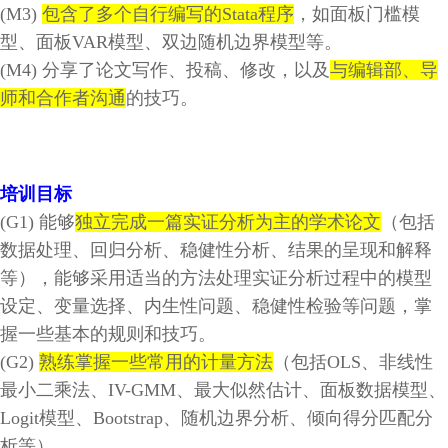
(M3)
包
含了多个自行编写的
Stata
程序
，如面板门槛模
型、面板
VAR
模型、双边随机边界模型等。
(M4) 分享了论文写作、投稿、修改，以及
与编辑部、导
师和合作者沟通
的技巧。
培训目标
(G1) 能够
独立完成一篇实证分析为主的学术论文
（包括
数据处理、回归分析、稳健性分析、结果的呈现和解释
等），
能够采用适当的方法处理实证分析过程中的模型
设定、变量选择、内生性问题、稳健性检验等问题，掌
握一些基本的规则和技巧。
(G2)
熟练掌握一些常用的计量方法
（包括OLS
、非线性
最小二乘法、
IV-GMM
、最大似然估计、面板数据模型、
Logit
模型、
Bootstrap
、随机边界分析、倾向得分匹配分
析等）。