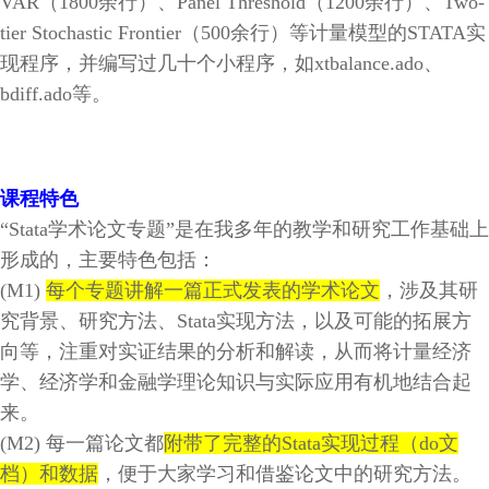
VAR
（
1800
余行）、
Panel Threshold
（
1200
余行）、
Two-
tier Stochastic Frontier
（
500
余行）等计量模型的
STATA
实
现程序，并编写过几十个小程序，如
xtbalance.ado
、
bdiff.ado
等。
课程特色
“
Stata
学术论文专题”是在我多年的教学和研究工作基础上
形成的，
主要特色包括：
(M1)
每个专题讲解一篇正式发表的学术论文
，涉及其研
究背景、研究方法、Stata实现方法，以及可能的拓展方
向等，注重对实证结果的分析和解读，从而将计量经济
学、经济学和金融学理论知识与实际应用有机地结合起
来。
(M2)
每一篇论文都
附带了完整的
Stata
实现过程（
do
文
档）和数据
，便于大家学习和借鉴论文中的研究方法。