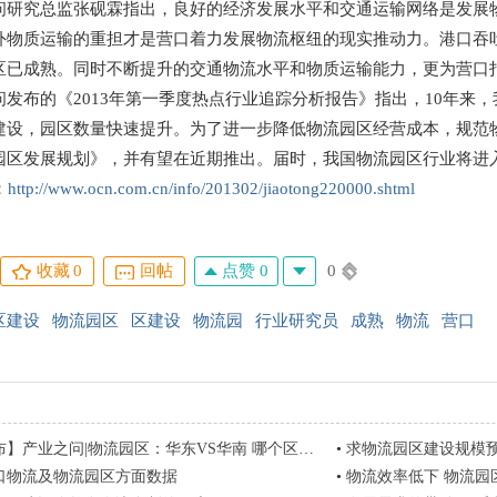
究总监张砚霖指出，良好的经济发展水平和交通运输网络是发展物
外物质运输的重担才是营口着力发展物流枢纽的现实推动力。港口吞
区已成熟。同时不断提升的交通物流水平和物质运输能力，更为营口
发布的《
2013
年第一季度热点行业追踪分析报告》指出，
10
年来，
建设，园区数量快速提升。为了进一步降低物流园区经营成本，规范
园区发展规划》，并有望在近期推出。届时，我国物流园区行业将进
：
http://www.ocn.com.cn/info/201302/jiaotong220000.shtml
点赞 0
0
收藏
0
回帖
区建设
物流园区
区建设
物流园
行业研究员
成熟
物流
营口
业之问|物流园区：华东VS华南 哪个区域在引领中国物流园区建设？
•
求物流园区建设规模
口物流及物流园区方面数据
•
物流效率低下 物流园