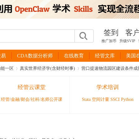
签到
客
推广加币
升级SVIP
交易
CDA数据分析师
在线教育
经管文库
美国
功能一区
真实世界经济学(含财经时事)
营口提速物流园区建设条件成
经管云课堂
学术培训
›
›
经管/金融/财会/社科/名师公开课
Stata 空间计量 SSCI Python