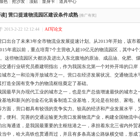
颜色
|
抢沙发
|
顶贴
|
显身卡
|
道具中心
读]
营口提速物流园区建设条件成熟
[推广有奖]
2013-2-22 12:12:44
|
AI写论文
营口出台了未来3年全市物流业发展提速计划。从2013年开始，该市
015年底以前，重点培育7个主营收入超10亿元的物流园区，其中4个
亿元。这些物流园区大都涉及进出入东北腹地的原油、成品油、化肥、
通行业研究员蔡建明指出，作为我国东北第一个对外开埠的口岸，
口城市之一和沿海开放城市之一。营口在经济发展状况、交通物流水
其打造全国有竞争力的物流枢纽奠定了基础。
最早兴办现代工业的城市之一，也是生产总值增速最快的城市之一
业基地和新兴的冶金石化装备制造工业基地，无论是在轻纺、家电、
等方面，营口都具有较强的竞争实力。较高的经济和产业发展水平，
便利、完善的交通运输更为营口发展物流产业，构建全国物流中心
的出海通道，是我国最重要的主枢纽港之一，承担着东北三省内外贸
设当中，哈大高铁也贯通而过，并且有多条高速公路纵横交错，形成