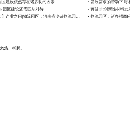
园区建设依然存在诸多制约因素
•
发展需求的带动下 呼
热 园区建设还需区别对待
•
蒋健才:创新性材料发
业之问|物流园区：河南省冷链物流园区建设发展在全国位居前列？
•
物流园区：诸多招商
忽悠、折腾。