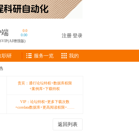
户端
0.0
0.00
注册
|
登录
SVIP(AI增强版)
在职研
服务一览
我的
熟
贵宾：通行论坛特权+数据库权限
+案例库+下载特权
VIP：论坛特权+更多下载次数
+ccerdata数据库+更高阅读权限+……
返回列表