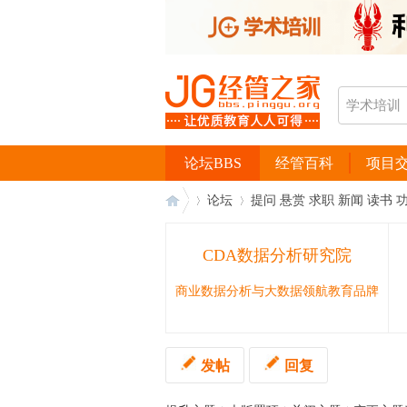
论坛BBS
经管百科
项目
论坛
提问 悬赏 求职 新闻 读书 
CDA数据分析研究院
经
›
›
商业数据分析与大数据领航教育品牌
发帖
回复