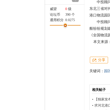
-
中投顾问研
家
东北三省对
威望
0
级
论坛币
390 个
港口物流园
通用积分
0.0275
中投顾问
学术水平
16 点
般纷纷规划
热心指数
9 点
《全国物流
信用等级
5 点
本文来源
经验
14046 点
帖子
850
精华
0
在线时间
356 小时
分享
注册时间
2011-8-17
最后登录
2013-6-14
关键词：
园
相关帖子
•
【独家发布】产
•
求河北港