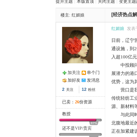
提升主题
|
本版置顶
|
关闭主题
|
变更主题
[经济热点解
楼主:
红媚娘
管
红媚娘
发表于 
日前，辽宁
通设施，到2
入超100
中投顾问交
加关注
串个门
展潜力的港
之
加好友
发消息
优势，这为
2
12
关注
粉丝
营口是我国
传统轻纺工
已卖：
26
份资源
源、新材料
教授
与此同时，
北腹地最近
87%
还不是
VIP
/
贵宾
正在加紧建