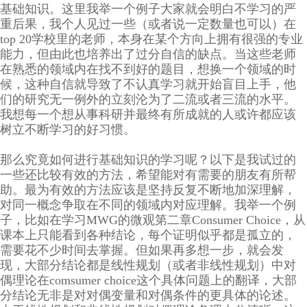
基础知识。这里我举一个例子大家就会明白不学习的严
重后果，我个人见过一些（或者说一定数量也可以）在
top 20学校里的老师，本身在某个方向上拥有很强的专业
能力，但由此也培养出了过分自信的缺点。当这些老师
在熟悉的领域内在找不到好的题目，想换一个领域的时
候，这种自信就导致了不认真学习就开始盲目上手，他
们的研究无一例外的立刻沦为了二流或者三流的水平。
我想每一个想从事科研并最终有所成就的人或许都应该
树立不断学习的好习惯。
那么究竟如何进行基础知识的学习呢？以下是我试过的
一些还比较有效的方法，希望能对有需要的朋友有所帮
助。最为有效的方法应该是坚持反复不断地加深理解，
对同一概念争取在不同的领域内对应理解。我举一个例
子，比如在学习MWG的微观第二章Consumer Choice，从
课本上只能看到各种结论，每个证明似乎都是孤立的，
需要花不少时间去掌握。但如果再多想一步，就会发
现，大部分结论都是线性规划（或者非线性规划）中对
偶理论在comsumer choice这个具体问题上的翻译，大部
分结论无非是对对偶变量和对偶条件的更具体的论述。