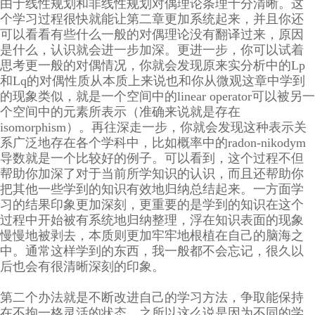
由于线性规划和非线性规划对偶理论条理十分清晰。这
个学习过程很快就能让第二章更加系统起来，并且你还
可以看看有些什么一般的对偶理论没有翻译过来，原因
是什么，认识就会进一步加深。更进一步，你可以试着
思考更一般的对偶情况，你就会发现原来实分析中的Lp
和Lq的对偶性质从本质上来说也和你从微观这章中学到
的现象类似，就是一个空间中的linear operator可以被另一
个空间中的元素所表示（准确来说就是存在
isomorphism）。再往深走一步，你就会发现这种表示关
系广泛地存在各个学科中，比如概率中的radon-nikodym
导数就是一个比较好的例子。可以看到，这个过程不但
帮助你加深了对于当前所学知识的认识，而且还帮助你
把其他一些学到的知识有效地归纳总结起来。一方面学
习的结果印象更加深刻，更重要的是学到的知识在这个
过程中开始被有系统地归纳整理，浮在知识表面的现象
慢慢地被剥去，本质则更加牢牢地根植在自己的脑海之
中。通常这样学到的东西，我一般都不会忘记，很久以
后也会有很清晰深刻的印象。
第二个办法就是不断改进自己的学习方法，争取能保持
在不拘一格灵活的状态。之所以这么说是因为不同的学