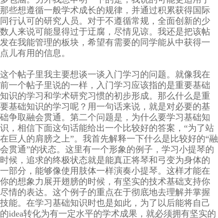
那些想遵循一般学术成长的规律，并通过积累获得国际
同行认可的研究人员。对于不遵循常规，全面创新的少
数人来说可能显得过于迂腐，尽情见谅。我还是把该帖
发在我能管理的板块，希望有需要的同学能从中获得一
点儿有用的信息。
这个帖子里我主要想谈一谈入门学习的问题。就像我在
前一个帖子里说的一样，入门学习应该指的是重要基础
知识的学习和学术研究习惯的初步形成。那么什么是重
要基础知识的学习呢？用一句话来说，就是对必要的基
础争取融会贯通。第二个问题是，为什么要学习基础知
识，相信下面这句话能给出一个比较好的答案，“为了站
在巨人的肩膀之上”。我首先解释一下什么是比较好的“融
会贯通”的状态。这里有一个形象的例子，学习小提琴的
时候，追求的终极状态就是能真正将琴和弓变为身体的
一部分，能够像使用肢体一样演奏小提琴。这样才能在
你的想象力展开翅膀的时候，有坚实的技术基础支持你
尽情的表达。这个例子的重点在于彻底地去理解并掌握
技能。在学习基础知识时也是如此，为了以后能将自己
的idea转化为有一定水平的学术成果，就必须拥有坚实的