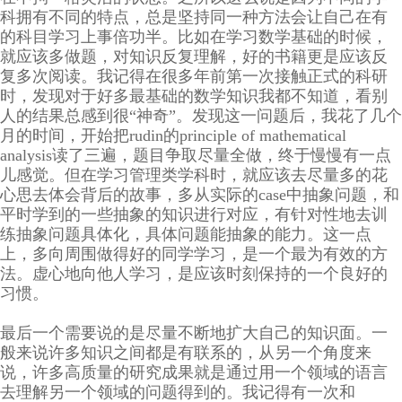
科拥有不同的特点，总是坚持同一种方法会让自己在有
的科目学习上事倍功半。比如在学习数学基础的时候，
就应该多做题，对知识反复理解，好的书籍更是应该反
复多次阅读。我记得在很多年前第一次接触正式的科研
时，发现对于好多最基础的数学知识我都不知道，看别
人的结果总感到很“神奇”。发现这一问题后，我花了几个
月的时间，开始把rudin的principle of mathematical
analysis读了三遍，题目争取尽量全做，终于慢慢有一点
儿感觉。但在学习管理类学科时，就应该去尽量多的花
心思去体会背后的故事，多从实际的case中抽象问题，和
平时学到的一些抽象的知识进行对应，有针对性地去训
练抽象问题具体化，具体问题能抽象的能力。这一点
上，多向周围做得好的同学学习，是一个最为有效的方
法。虚心地向他人学习，是应该时刻保持的一个良好的
习惯。
最后一个需要说的是尽量不断地扩大自己的知识面。一
般来说许多知识之间都是有联系的，从另一个角度来
说，许多高质量的研究成果就是通过用一个领域的语言
去理解另一个领域的问题得到的。我记得有一次和