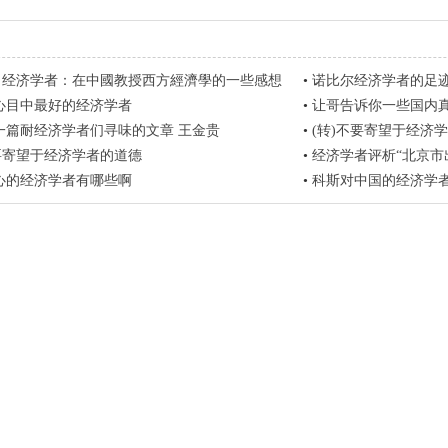
著名经济学者：在中國教授西方經濟學的一些感想
•
诺比尔经济学者的足
心目中最好的经济学者
•
让哥告诉你一些国内
一篇耐经济学者们寻味的文章 王金贵
•
(转)不要寄望于经济
不要寄望于经济学者的道德
•
经济学者评析“北京市
心的经济学者有哪些啊
•
科斯对中国的经济学