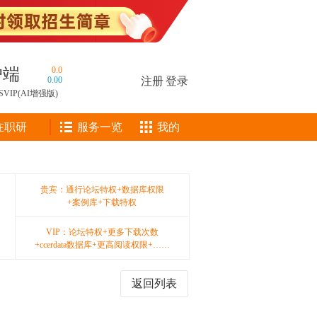
户端
0.0
0.00
注册
|
登录
SVIP(AI增强版)
在职研
服务一览
我的
贵宾：通行论坛特权+数据库权限
+案例库+下载特权
VIP：论坛特权+更多下载次数
+ccerdata数据库+更高阅读权限+……
返回列表