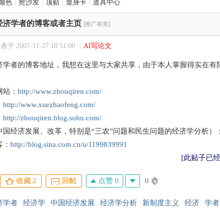
颜色
|
抢沙发
|
顶贴
|
显身卡
|
道具中心
名经济学者的博客或者主页
[推广有奖]
表于 2007-11-27 18:51:00
|
AI写论文
济学者的博客地址，我想在这里与大家共享，由于本人掌握得实在有
网站：
http://www.zhouqiren.com/
：
http://www.xuezhaofeng.com/
：
http://zhouqiren.blog.sohu.com/
中国经济发展、改革，特别是“三农”问题和民生问题的经济学分析）
客：
http://blog.sina.com.cn/u/1199839991
[此贴子已经被作
点赞 0
0
收藏
2
回帖
济学者
经济学
中国经济发展
经济学分析
新制度主义
经济
学者