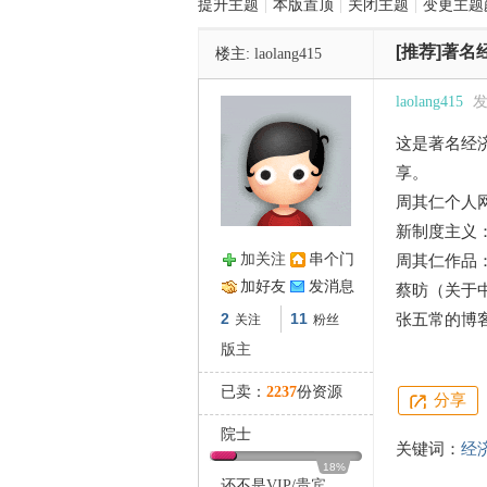
提升主题
|
本版置顶
|
关闭主题
|
变更主题
[推荐]著
楼主:
laolang415
管
laolang415
发
这是著名经
享。
周其仁个人
新制度主义
加关注
串个门
周其仁作品
之
加好友
发消息
蔡昉（关于
2
11
张五常的博
关注
粉丝
版主
已卖：
2237
份资源
分享
院士
关键词：
经
18%
还不是
VIP
/
贵宾