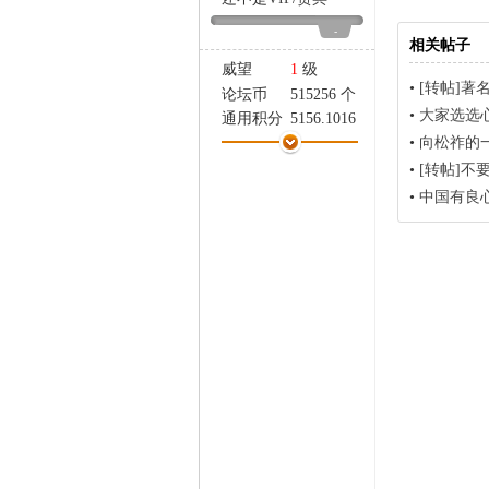
家
-
相关帖子
威望
1
级
•
[转帖]
论坛币
515256 个
•
大家选选
通用积分
5156.1016
•
向松祚的
学术水平
80 点
热心指数
96 点
•
[转帖]
信用等级
40 点
•
中国有良
经验
78413 点
帖子
2632
精华
2
在线时间
2640 小时
注册时间
2005-12-25
最后登录
2025-11-20