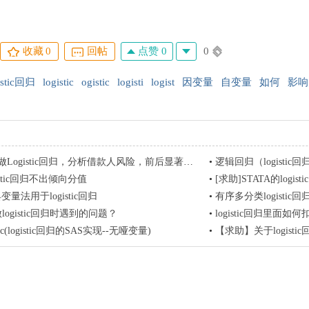
点赞 0
0
收藏
0
回帖
istic回归
logistic
ogistic
logisti
logist
因变量
自变量
如何
影响
Logistic回归，分析借款人风险，前后显著性不一致，求教为什么？
•
逻辑回归（logistic回归）能不
gistic回归不出倾向分值
•
[求助]STATA的logis
变量法用于logistic回归
•
有序多分类logist
做logistic回归时遇到的问题？
•
logistic回归里面
istic(logistic回归的SAS实现--无哑变量)
•
【求助】关于logist