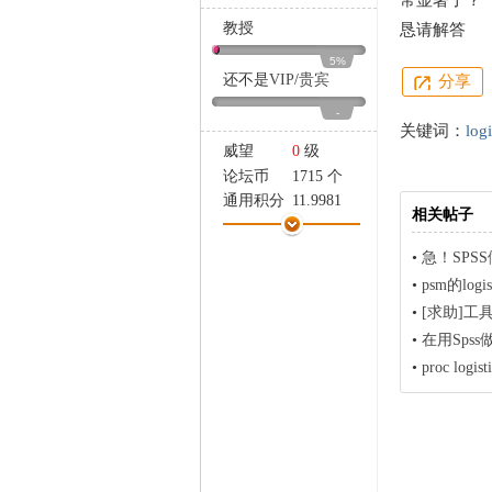
常显著了？
家
教授
恳请解答
5%
还不是
VIP
/
贵宾
分享
-
关键词：
log
威望
0
级
论坛币
1715 个
通用积分
11.9981
相关帖子
学术水平
17 点
热心指数
32 点
•
急！SPSS做
信用等级
21 点
•
psm的lo
经验
15951 点
•
[求助]工具
帖子
495
•
在用Spss
精华
0
•
proc log
在线时间
1003 小时
注册时间
2009-6-8
最后登录
2026-7-20