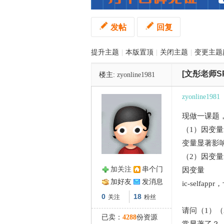
发帖
回复
管
提升主题
|
本版置顶
|
关闭主题
|
变更主题
[文彤老师S
楼主:
zyonline1981
zyonline1981
现做一课题
之
（1）因变量
变量显著影响因
（2）因变量
加关注
串个门
因变量
加好友
发消息
ic-self
0
18
关注
粉丝
请问（1）（
已卖：
4288
份资源