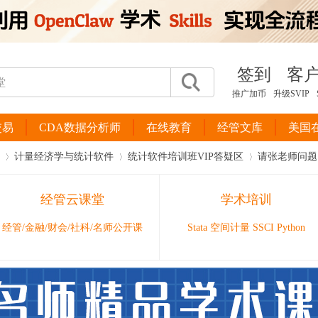
签到
客
推广加币
升级SVIP
交易
CDA数据分析师
在线教育
经管文库
美国
计量经济学与统计软件
统计软件培训班VIP答疑区
请张老师问题
经管云课堂
学术培训
›
›
›
经管/金融/财会/社科/名师公开课
Stata 空间计量 SSCI Python