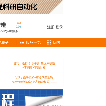
户端
0.0
0.00
注册
|
登录
SVIP(AI增强版)
在职研
服务一览
我的
贵宾：通行论坛特权+数据库权限
+案例库+下载特权
VIP：论坛特权+更多下载次数
+ccerdata数据库+更高阅读权限+……