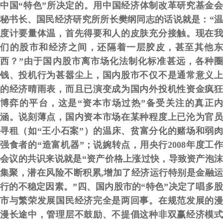
中国“特色”所决定的。用中国经济体制改革研究基金会
秘书长、国民经济研究所所长樊纲同志的话说就是：“温
度计要量体温，首先得要和人的皮肤充分接触。现在我
们的股市和经济之间，还隔着一层胶皮，甚至其他东
西？”由于国内股市离市场化法制化标准甚远，各种圈
钱、投机行为甚嚣尘上，国内股市不仅不是通常意义上
的经济晴雨表，而且已演变成为国内外投机性资金疯狂
博弈的平台，
这是“资本市场过热”备受关注的真正
涵。
说刻薄点，国内
资本市场
在某种程度上已沦为官
寻租（如“王小石案”）的温床、贫富分化的赌场和弱肉
强食者的“造富机器”；说婉转点，用央行2008年度工作
会议的共识来说就是“资产价格上涨过快，导致资产泡沫
集聚，潜在风险不断积累,增加了经济运行特别是金融运
行的不稳定因素。”四、国内股市的“特色”决定了唱多股
市与繁荣发展国民经济完全是两回事。在规范发展的漫
漫长途中，管理层不鼓励、不提倡这种非双赢经济模式