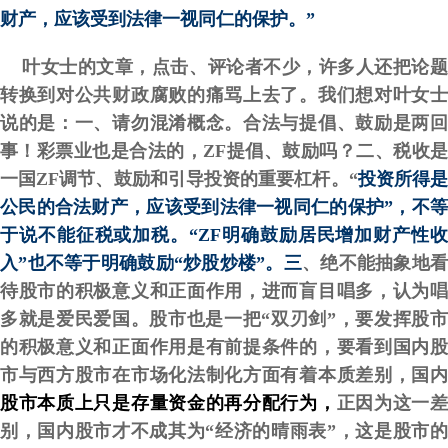
财产，应该受到法律一视同仁的保护。
”
叶女士的文章，点击、评论者不少，许多人还把论
转换到对公共财政腐败的痛骂上去了。我们想对叶女士
说的是：一、请勿混淆概念。
合法与提倡、鼓励是两
事！彩票业也是合法的，ZF提倡、鼓励吗？二、税收是
一国ZF调节、鼓励和引导投资的重要杠杆。“
投资所得
公民的合法财产，应该受到法律一视同仁的保护
”，不等
于说不能征税或加税。“
ZF明确鼓励居民增加财产性
入
”也不等于
明确
鼓励“炒股炒楼”。三
、绝不能抽象地
待股市的积极意义和正面作用，进而盲目唱多，认为唱
多就是爱民爱国。股市也是一把“双刃剑”，要发挥股市
的积极意义和正面作用是有前提条件的，要看到国内股
市与西方股市在市场化法制化方面有着本质差别，国内
股市本质上只是存量资金的再分配行为
，
正因为这一
别，国内股市才不成其为“经济的晴雨表”，这是股市的