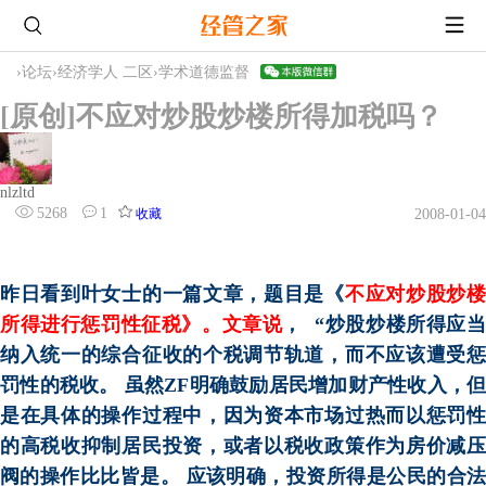
›
论坛
›
经济学人 二区
›
学术道德监督
[原创]不应对炒股炒楼所得加税吗？
nlzltd
5268
1
收藏
2008-01-04
昨日看到叶女士的一篇文章
，题目是《
不应对炒股炒
所得进行惩罚性征税
》。文章说
，
“
炒股炒楼所得应
纳入统一的综合征收的个税调节轨道，而不应该遭受惩
罚性的税收。 虽然ZF明确鼓励居民增加财产性收入，但
是在具体的操作过程中，因为资本市场过热而以惩罚性
的高税收抑制居民投资，或者以税收政策作为房价减压
阀的操作比比皆是。 应该明确，投资所得是公民的合法