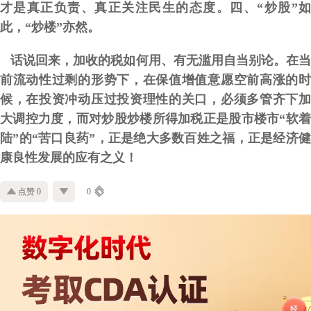
才是真正负责、真正关注民生的态度。四、“炒股”如
此，“炒楼”亦然。
话说回来，加收的税如何用、有无滥用自当别论。在
前流动性过剩的形势下，
在保值增值意愿空前高涨的
候，在投资冲动压过投资理性的关口，必须多管齐下加
大调控力度，而对炒股炒楼所得
加税正是股市楼市“软
陆”的“苦口良药”，正是绝大多数百姓之福，正是
经济
康良性发展的应有之义！
点赞 0
0