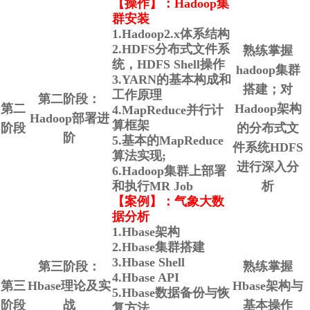
【操作】：Hadoop集
群安装
1.Hadoop2.x体系结构
2.HDFS分布式文件系
熟练掌握
统，HDFS Shell操作
hadoop集群
3.YARN的基本构成和
搭建；对
工作原理
第二阶段：
第二
Hadoop架构
4.MapReduce并行计
Hadoop部署进
算框架
阶段
的分布式文
阶
5.基本的MapReduce
件系统HDFS
算法实现;
进行深入分
6.Hadoop集群上部署
和执行MR Job
析
【案例】：气象大数
据分析
1.Hbase架构
2.Hbase集群搭建
3.Hbase Shell
第三阶段：
熟练掌握
4.Hbase API
第三
Hbase理论及实
Hbase架构与
5.Hbase数据备份与恢
阶段
战
基本操作
复方法