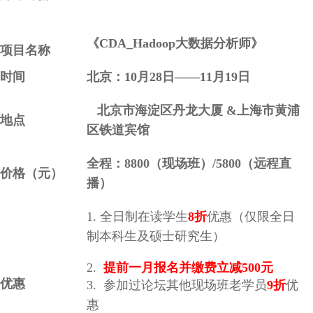
《
CDA_Hadoop大数据分析师
》
项目名称
时间
北京：10月28日——11月19日
北京市海淀区丹龙大厦 &上海市黄浦
地点
区铁道宾馆
全程：8800（现场班）/5800（远程直
价格（元）
播）
1. 全日制在读学生
8折
优惠（仅限全日
制本科生及硕士研究生）
2.
提前一月报名并缴费立减500元
优惠
3. 参加过论坛其他现场班老学员
9折
优
惠