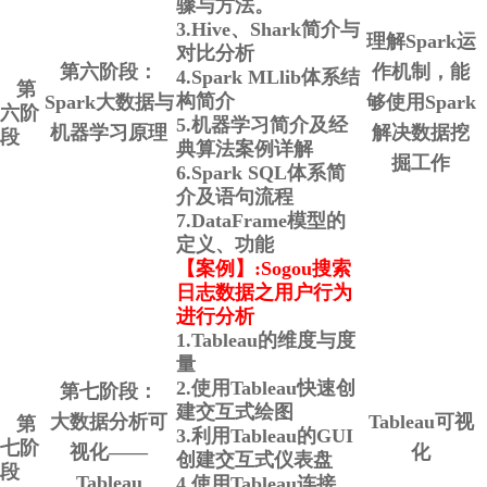
骤与方法。
3.Hive、Shark简介与
理解Spark运
对比分析
第六阶段：
作机制，能
4.Spark MLlib体系结
第
构简介
Spark大数据与
够使用Spark
六阶
5.机器学习简介及经
机器学习原理
解决数据挖
段
典算法案例详解
掘工作
6.Spark SQL体系简
介及语句流程
7.DataFrame模型的
定义、功能
【案例】:Sogou搜索
日志数据之用户行为
进行分析
1.Tableau的维度与度
量
2.使用Tableau快速创
第七阶段：
建交互式绘图
大数据分析可
Tableau可视
第
3.利用Tableau的GUI
七阶
视化——
化
创建交互式仪表盘
段
Tableau
4.使用Tableau连接