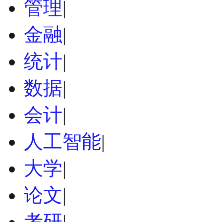
管理
|
金融
|
统计
|
数据
|
会计
|
人工智能
|
大学
|
论文
|
考研
|