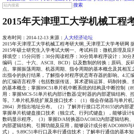
搜索
2015年天津理工大学机械工程
发布时间：
2014-12-13
来源：
人大经济论坛
2015年天津理工大学机械工程考研大纲_天津理工大学考研网
2015年硕士研究生入学考试大纲一、考试科目：微机原理及应用
择填空：15分问答：30分阅读程序：30分简单程序设计：3
编码（二、十六、ASCII、BCD）以及数制的转换；原码、反码
点。掌握振荡周期、机器周期、指令周期的基本概念及其相互之
出指令的执行结果，了解指令对程序状态寄存器的影响。4.
的汇编语言程序（包括数据传送、算术逻辑运算、码制转换、查
的基本概念；掌握89C51单片机中断系统的结构及中断控制（
用：掌握MCS-51单片机内部计数器/定时器的内部逻辑结构
等。7.单片机系统扩展及接口技术：（1）领会存储器与单片机系统
2864）并指出地址分布。（2）了解并行接口芯片8155的内
掌握单片机键盘接口技术（独立式、行列式键盘），能够设计键
数码显示程序。（3）掌握D/A转换器DAC0832内部逻辑结构
内部逻辑结构、引脚功能及应用，能够设计或分析ADC080
式）。9.89C51串行口及串行通信技术：了解串行通信的基