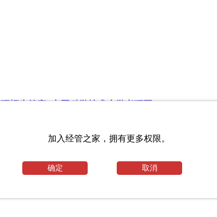
考研招生简章_中国科学技术大学考研网
学与应用数学论文
加入经管之家，拥有更多权限。
论文
确定
取消