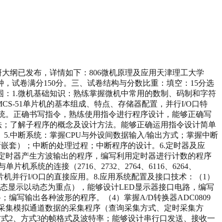
研大纲已发布，详情如下：806微机原理及应用天津理工大学
钟，试卷满分150分。三、试卷结构与分数比重：填空：15分选
范围：1.微机基础知识：熟练掌握微机中常用的数制、码制和字符
CS-51单片机的基本组成、特点、存储器配置，并行I/O口特
系统。正确书写指令，熟练使用指令进行程序设计，能够正确写
法；了解子程序的概念及设计方法。能够正确运用指令设计简单
.中断系统：掌握CPU与外设间数据输入/输出方式；掌握中断
断嵌套）；中断的处理过程；中断程序的设计。6.定时器及应
利用定时器产生方波输出的程序，编写利用定时器进行计数的程序
的连接（2716、2732、2764、6116、6264、
机并行I/O口的直接应用。8.应用系统配置及接口技术：（1）
态显示以动态为重点），能够设计LED显示器接口电路，编写
；编写输出各种波形的程序。（4）掌握A/D转换器ADC0809
续采集模拟通道数据的采集程序（查询采集方式、定时采集方
、方式2、方式3的帧格式及波特率；能够设计串行口发送、接收一