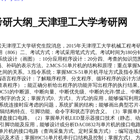
考研大纲_天津理工大学考研网
 据天津理工大学研究生院消息，2015年天津理工大学机械工程考
（806）二、考试方式：考试采用笔式方式。考试时间为180分
0分系统设计（画图）：10分应用程序设计：20分四、考查的知识
、补码的表示方法。2.MCS-51单片机的结构和原理：重点掌握M
间的关系。3.指令系统：掌握MCS-51单片机寻址方式及指令
汇编语言程序设计：了解顺序程序、分支程序、循环程序的设计方
表程序）；能正确分析给出程序的功能并写出程序的执行结果。5
89C51的中断源、中断向量、中断优先级、中断的允许/禁止、中
、控制字的含义；掌握方式0、方式1、方式2的应用，能够编写
连接时应考虑的问题，系统扩展的结构；能够画出典型芯片与单片机系统
部逻辑结构特点、引脚功能、命令字和状态字的含义。（3）掌握单片
盘接口电路。（2）掌握单片机LED显示器接口技术（静态、动
、引脚功能及应用，能够设计或分析DAC0832与单片机的接口电路
9与单片机的接口电路（查询采集方式、定时采集方式）；编写连
本知识及术语；掌握89C51单片机串行口结构及控制；掌握方式1