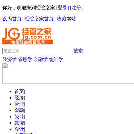
你好，欢迎来到经管之家
[登录]
[注册]
设为首页
|
经管之家首页
|
收藏本站
搜索
经济学
管理学
金融学
统计学
首页
|
经济
|
管理
|
金融
|
统计
|
数据
|
会计
|