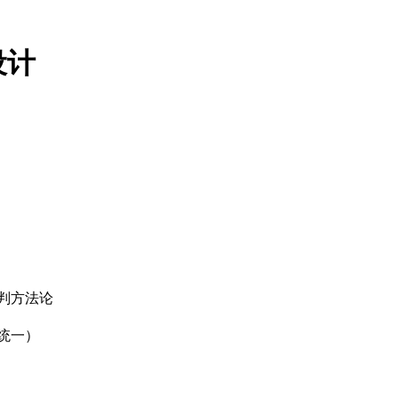
设计
判方法论
统一）