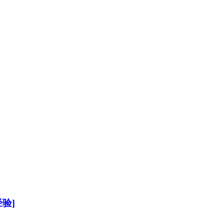
加入经管之家，拥有更多权限。
验]
确定
取消