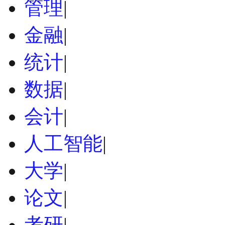
管理
|
金融
|
统计
|
数据
|
会计
|
人工智能
|
大学
|
论文
|
考研
|