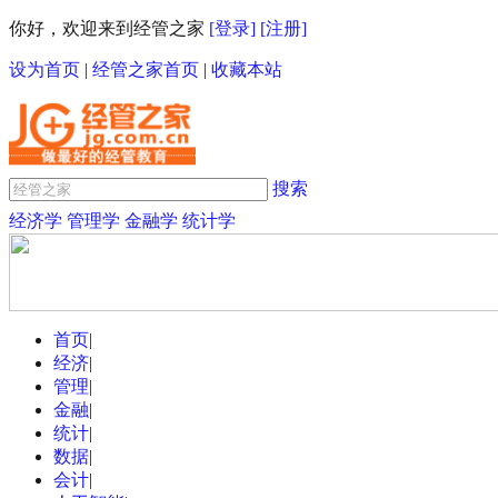
你好，欢迎来到经管之家
[登录]
[注册]
设为首页
|
经管之家首页
|
收藏本站
搜索
经济学
管理学
金融学
统计学
首页
|
经济
|
管理
|
金融
|
统计
|
数据
|
会计
|