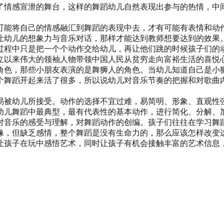
了情感宣泄的舞台，这样的舞蹈幼儿自然表现出参与的热情，中
可能将自己的情感融汇到舞蹈的表现中去，才有可能有表情和动
让幼儿的想象力与音乐对话，那样才能达到教师想要达到的效果。
过程中只是把一个个动作交给幼儿，再让他们跳的时候孩子们的
立以来伟大的领袖人物带领中国人民从贫穷走向富裕生活的喜悦
角色，那些小朋友表演的是舞狮人的角色。当幼儿知道自己是小
个舞蹈开起来活了很多，所以说幼儿对音乐节奏的把握和对歌曲
易被幼儿所接受。动作的选择不宜过难，易简明、形象、直观性
幼儿舞蹈中最典型，最有代表性的基本动作，进行简化、分解、
对音乐的感受与理解，对舞蹈动作的创编。孩子们往往在学习舞
像，但缺乏感情，整个舞蹈是没有生命力的，那么应该怎样改变
让孩子在玩中感悟艺术，同时让孩子有机会接触丰富的艺术信息