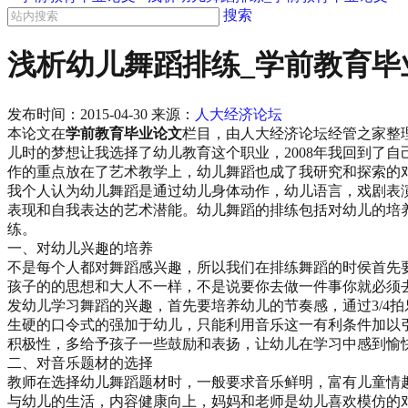
搜索
浅析幼儿舞蹈排练_学前教育毕
发布时间：
2015-04-30
来源：
人大经济论坛
本论文在
学前教育毕业论文
栏目，由人大经济论坛经管之家整理,转载
儿时的梦想让我选择了幼儿教育这个职业，2008年我回到了
作的重点放在了艺术教学上，幼儿舞蹈也成了我研究和探索的
我个人认为幼儿舞蹈是通过幼儿身体动作，幼儿语言，戏剧表
表现和自我表达的艺术潜能。幼儿舞蹈的排练包括对幼儿的培
练。
一、对幼儿兴趣的培养
不是每个人都对舞蹈感兴趣，所以我们在排练舞蹈的时侯首先
孩子的的思想和大人不一样，不是说要你去做一件事你就必须
发幼儿学习舞蹈的兴趣，首先要培养幼儿的节奏感，通过3/4
生硬的口令式的强加于幼儿，只能利用音乐这一有利条件加以
积极性，多给予孩子一些鼓励和表扬，让幼儿在学习中感到愉
二、对音乐题材的选择
教师在选择幼儿舞蹈题材时，一般要求音乐鲜明，富有儿童情
与幼儿的生活，内容健康向上，妈妈和老师是幼儿喜欢模仿的