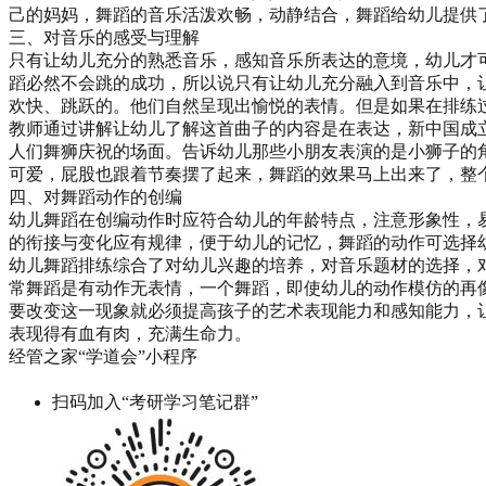
己的妈妈，舞蹈的音乐活泼欢畅，动静结合，舞蹈给幼儿提供
三、对音乐的感受与理解
只有让幼儿充分的熟悉音乐，感知音乐所表达的意境，幼儿才
蹈必然不会跳的成功，所以说只有让幼儿充分融入到音乐中，
欢快、跳跃的。他们自然呈现出愉悦的表情。但是如果在排练
教师通过讲解让幼儿了解这首曲子的内容是在表达，新中国成
人们舞狮庆祝的场面。告诉幼儿那些小朋友表演的是小狮子的
可爱，屁股也跟着节奏摆了起来，舞蹈的效果马上出来了，整
四、对舞蹈动作的创编
幼儿舞蹈在创编动作时应符合幼儿的年龄特点，注意形象性，
的衔接与变化应有规律，便于幼儿的记忆，舞蹈的动作可选择
幼儿舞蹈排练综合了对幼儿兴趣的培养，对音乐题材的选择，
常舞蹈是有动作无表情，一个舞蹈，即使幼儿的动作模仿的再
要改变这一现象就必须提高孩子的艺术表现能力和感知能力，
表现得有血有肉，充满生命力。
经管之家“学道会”小程序
扫码加入“考研学习笔记群”