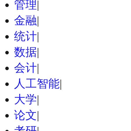
管理
|
金融
|
统计
|
数据
|
会计
|
人工智能
|
大学
|
论文
|
考研
|