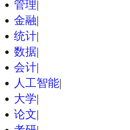
管理
|
金融
|
统计
|
数据
|
会计
|
人工智能
|
大学
|
论文
|
考研
|