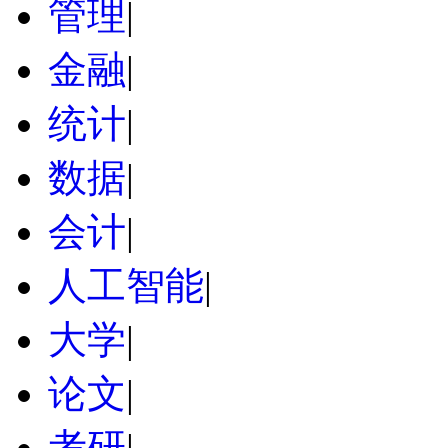
管理
|
金融
|
统计
|
数据
|
会计
|
人工智能
|
大学
|
论文
|
考研
|