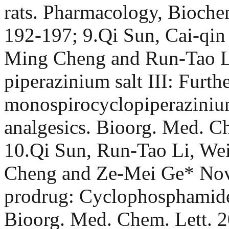
rats. Pharmacology, Bioche
192-197; 9.Qi Sun, Cai-qin 
Ming Cheng and Run-Tao Li
piperazinium salt III: Furth
monospirocyclopiperazinium
analgesics. Bioorg. Med. C
10.Qi Sun, Run-Tao Li, We
Cheng and Ze-Mei Ge* Nove
prodrug: Cyclophosphamide
Bioorg. Med. Chem. Lett. 