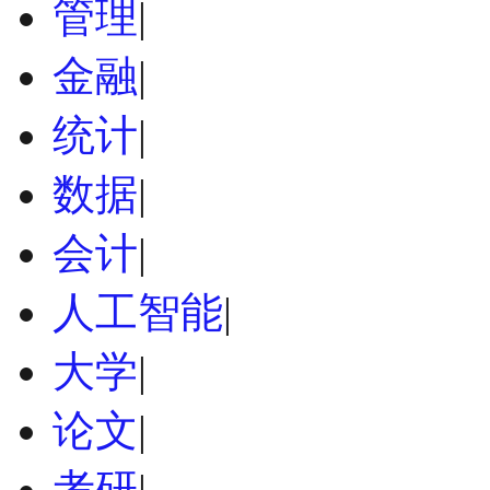
管理
|
金融
|
统计
|
数据
|
会计
|
人工智能
|
大学
|
论文
|
考研
|