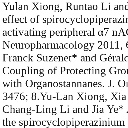
Yulan Xiong, Runtao Li and
effect of spirocyclopipera
activating peripheral α7 
Neuropharmacology 2011, 6
Franck Suzenet* and Gérald
Coupling of Protecting Gro
with Organostannanes. J. O
3476; 8.Yu-Lan Xiong, Xia
Chang-Ling Li and Jia Ye*
the spirocyclopiperaziniu