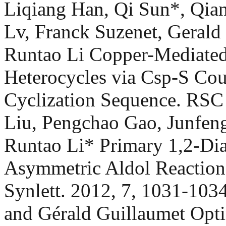
Liqiang Han, Qi Sun*, Qia
Lv, Franck Suzenet, Gerald
Runtao Li Copper-Mediated
Heterocycles via Csp-S Cou
Cyclization Sequence. RSC
Liu, Pengchao Gao, Junfen
Runtao Li* Primary 1,2-Diam
Asymmetric Aldol Reactions
Synlett. 2012, 7, 1031-103
and Gérald Guillaumet Opt