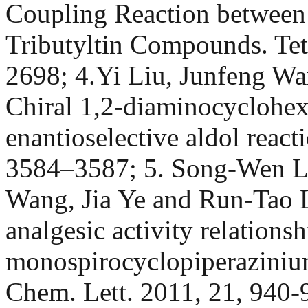
Coupling Reaction between
Tributyltin Compounds. Tet
2698; 4.Yi Liu, Junfeng W
Chiral 1,2-diaminocyclohexa
enantioselective aldol react
3584–3587; 5. Song-Wen Li
Wang, Jia Ye and Run-Tao L
analgesic activity relationsh
monospirocyclopiperaziniu
Chem. Lett. 2011, 21, 940-9