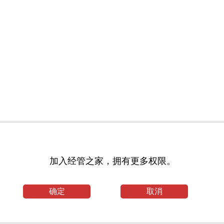
加入经管之家，拥有更多权限。
考试科目_福州大学考研网
确定
取消
生专业目录_湖南农业大学考研网