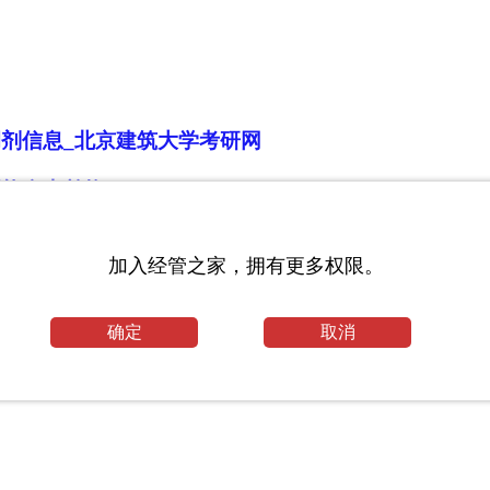
调剂信息_北京建筑大学考研网
可能自由兑换
工程毕业论文
加入经管之家，拥有更多权限。
答
确定
取消