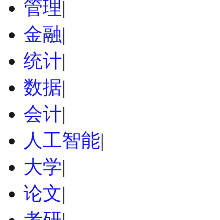
管理
|
金融
|
统计
|
数据
|
会计
|
人工智能
|
大学
|
论文
|
考研
|