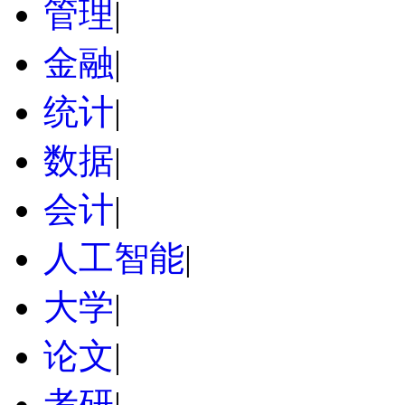
管理
|
金融
|
统计
|
数据
|
会计
|
人工智能
|
大学
|
论文
|
考研
|